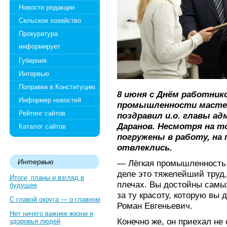
Новости редакции
Сельское хозяйство
Прокуратура
информирует
Губерния
Интервью
Поправки в Конституцию
8 июня с Днём работник
Информер новостей
промышленности мастер
Рейтинг сайтов
поздравил и.о. главы ад
Даранов. Несмотря на т
Каталог сайтов
погружены в работу, на 
отвлеклись.
Интервью
— Лёгкая промышленность 
деле это тяжелейший труд,
Итоги, планы и взгляд в
плечах. Вы достойны самы
будущее
за ту красоту, которую вы
С главой округа — о главном
Роман Евгеньевич.
Нет ничего важнее жизни и
Конечно же, он приехал не
здоровья людей