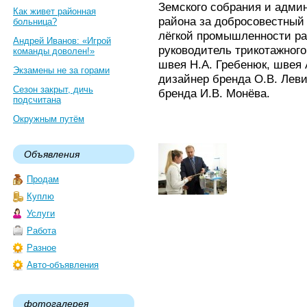
Земского собрания и адм
Как живет районная
района за добросовестный 
больница?
лёгкой промышленности ра
Андрей Иванов: «Игрой
руководитель трикотажного
команды доволен!»
швея Н.А. Гребенюк, швея 
Экзамены не за горами
дизайнер бренда О.В. Леви
Сезон закрыт, дичь
бренда И.В. Монёва.
подсчитана
Окружным путём
Объявления
Продам
Куплю
Услуги
Работа
Разное
Авто-объявления
фотогалерея