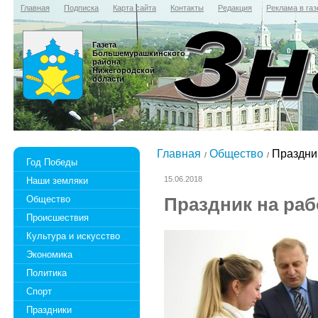
Главная
Подписка
Карта сайта
Контакты
Редакция
Реклама в газ
Газета
Большемурашкинского
района
Нижегородской
области
Главная
Общество
Праздник
Год Победы
15.06.2018
Наши земляки
Общество
Праздник на раб
Происшествия
Культура и искусство
Экономика
Политика
Спорт
Праздники