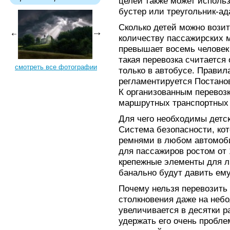
целей также может исполь
бустер или треугольник-ад
Сколько детей можно возит
количеству пассажирских м
превышает восемь человек 
такая перевозка считается
смотреть все фотографии
только в автобусе. Правил
регламентируется Постано
К организованным перевозк
маршрутных транспортных 
Для чего необходимы детс
Система безопасности, ко
ремнями в любом автомоби
для пассажиров ростом от 
крепежные элементы для л
банально будут давить ем
Почему нельзя перевозить 
столкновения даже на неб
увеличивается в десятки р
удержать его очень пробле