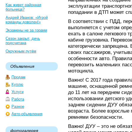
Как живет районная
эксплуатации транспортног
больница?
попадании в ДТП может сп
Андрей Иванов: «Игрой
В соответствии с ПДД, пер
команды доволен!»
выполняется с учетом опре
Экзамены не за горами
ехать в салоне легкового т
Сезон закрыт, дичь
кабине грузовика. Перевоз
подсчитана
категорически запрещена.
Окружным путём
своих пассажиров, учитыва
особенности авто. Правил
перевозить маленьких пас
Объявления
мотоцикла.
Продам
Важно! С 2017 года правил
Куплю
машине, оснащенной ремня
до 11 лет на переднем сид
Услуги
использовании детского у
Работа
заднем сидении ДУУ обязат
Разное
возраста. Более взрослые
Авто-объявления
ремнями безопасности.
Важно! ДУУ – это не обяза
фотогалерея