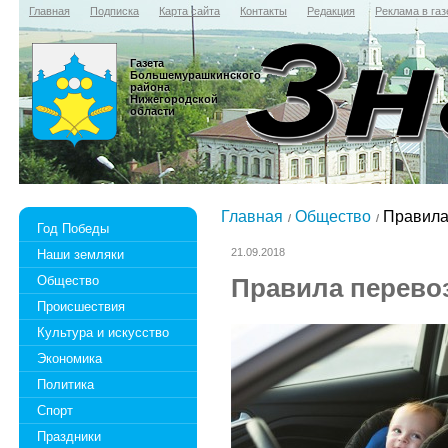
Главная
Подписка
Карта сайта
Контакты
Редакция
Реклама в газ
Газета
Большемурашкинского
района
Нижегородской
области
Главная
Общество
Правила 
Год Победы
21.09.2018
Наши земляки
Общество
Правила перево
Происшествия
Культура и искусство
Экономика
Политика
Спорт
Праздники