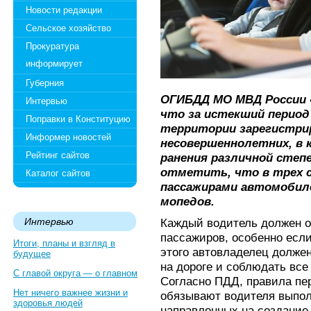
Новости редакции
Сельское хозяйство
Прокуратура
информирует
Губерния
ОГИБДД МО МВД России 
Интервью
что за истекший период
Поправки в Конституцию
территории зарегистрир
Информер новостей
несовершеннолетних, в 
Рейтинг сайтов
ранения различной степ
отметить, что в трех с
Каталог сайтов
пассажирами автомобиле
мопедов.
Интервью
Каждый водитель должен о
пассажиров, особенно если
Итоги, планы и взгляд в
этого автовладелец долже
будущее
на дороге и соблюдать все
С главой округа — о главном
Согласно ПДД, правила пе
Нет ничего важнее жизни и
обязывают водителя выпол
здоровья людей
направленных на создание