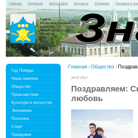
Главная
Подписка
Карта сайта
Контакты
Редакция
Реклама в газ
Газета
Большемурашкинского
района
Нижегородской
области
Главная
Общество
Поздрав
Год Победы
28.07.2017
Наши земляки
Общество
Поздравляем: С
Происшествия
любовь
Культура и искусство
Экономика
Политика
Спорт
Праздники