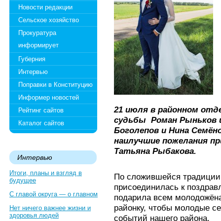
Новости редакции
Сельское хозяйство
Прокуратура
информирует
Губерния
Интервью
Поправки в Конституцию
Информер новостей
21 июля в районном отд
Рейтинг сайтов
судьбы Роман Рыньков и
Каталог сайтов
Боголепов и Нина Семёно
наилучшие пожелания пр
Татьяна Рыбакова.
Интервью
Итоги, планы и взгляд в
По сложившейся традиции 
будущее
присоединилась к поздрав
С главой округа — о главном
подарила всем молодожёна
районку, чтобы молодые се
Нет ничего важнее жизни и
здоровья людей
событий нашего района.