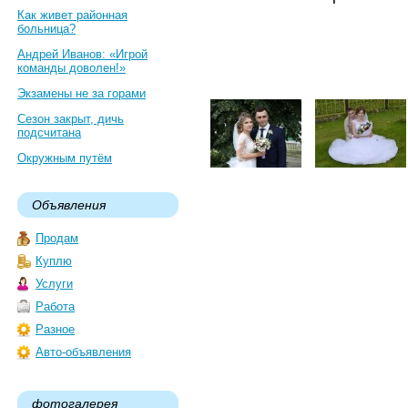
Как живет районная
больница?
Андрей Иванов: «Игрой
команды доволен!»
Экзамены не за горами
Сезон закрыт, дичь
подсчитана
Окружным путём
Объявления
Продам
Куплю
Услуги
Работа
Разное
Авто-объявления
фотогалерея