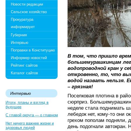
Новости редакции
Сельское хозяйство
Прокуратура
информирует
Губерния
Интервью
Поправки в Конституцию
В том, что пришло врем
Информер новостей
большемурашкинцам лег
Рейтинг сайтов
водопроводной кран у се
Каталог сайтов
откровенно, то, что в
водой назвать нельзя. Е
– грязная!
Интервью
Поселковая плотина в рай
сюрприз. Большемурашкин
Итоги, планы и взгляд в
будущее
неделе стала поднимать ш
лебедок нет, кому-то они о
С главой округа — о главном
грехом пополам подняли, 
Нет ничего важнее жизни и
день подогнали автокран. Н
здоровья людей