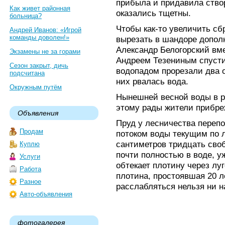
прибыла и придавила створ
Как живет районная
оказались тщетны.
больница?
Чтобы как-то увеличить сб
Андрей Иванов: «Игрой
команды доволен!»
вырезать в шандоре допол
Александр Белогорский вм
Экзамены не за горами
Андреем Тезениным спусти
Сезон закрыт, дичь
водопадом прорезали два 
подсчитана
них рвалась вода.
Окружным путём
Нынешней весной воды в ре
этому рады жители прибре
Объявления
Пруд у лесничества переп
Продам
потоком воды текущим по 
сантиметров тридцать своб
Куплю
почти полностью в воде, у
Услуги
обтекает плотину через луг
Работа
плотина, простоявшая 20 л
Разное
расслабляться нельзя ни н
Авто-объявления
фотогалерея