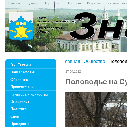
Главная
Подписка
Карта сайта
Контакты
Редакция
Реклама в газ
Газета
Большемурашкинского
района
Нижегородской
области
Главная
Общество
Половод
Год Победы
17.04.2012
Наши земляки
Общество
Половодье на С
Происшествия
Культура и искусство
Экономика
Политика
Спорт
Праздники