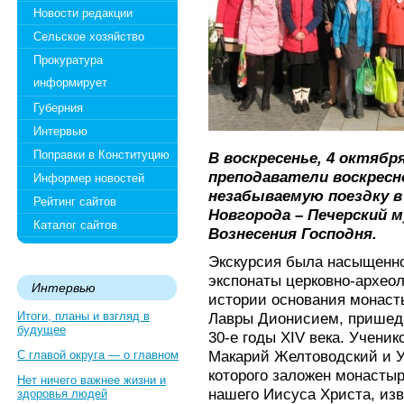
Новости редакции
Сельское хозяйство
Прокуратура
информирует
Губерния
Интервью
Поправки в Конституцию
В воскресенье, 4 октябр
преподаватели воскрес
Информер новостей
незабываемую поездку в
Рейтинг сайтов
Новгорода – Печерский 
Каталог сайтов
Вознесения Господня.
Экскурсия была насыщенно
экспонаты церковно-археол
Интервью
истории основания монаст
Итоги, планы и взгляд в
Лавры Дионисием, пришед
будущее
30-е годы XIV века. Учен
Макарий Желтоводский и У
С главой округа — о главном
которого заложен монастыр
Нет ничего важнее жизни и
нашего Иисуса Христа, изв
здоровья людей