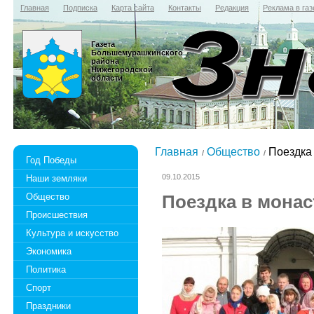
Главная
Подписка
Карта сайта
Контакты
Редакция
Реклама в газ
Газета
Большемурашкинского
района
Нижегородской
области
Главная
Общество
Поездка
Год Победы
09.10.2015
Наши земляки
Общество
Поездка в мона
Происшествия
Культура и искусство
Экономика
Политика
Спорт
Праздники