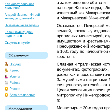
а затем еще две обители 
Как живет районная
на озере Желтые воды, вбл
больница?
известный как Макарьевск
Андрей Иванов: «Игрой
и Макарьевский Унженский
команды доволен!»
Оказывается, Печерский м
Экзамены не за горами
землей, поскольку издавна
Сезон закрыт, дичь
приписных монастырей, от
подсчитана
имуществом и крестьянами
Окружным путём
Преображенский монастырь
в 1631 году по челобитной
Объявления
крестьян.
Славная и трагическая ист
Продам
документах, фотографиях,
Куплю
раскопках и восстановител
Услуги
За музейными витринами б
Работа
священнослужителей – от д
Разное
Целая экспозиция посвяще
митрополиту Нижегородско
Авто-объявления
гг.
Монастырь с 20-х годов пр
фотогалерея