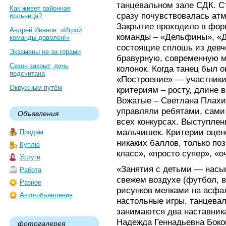
танцевальном зале СДК. Ст
Как живет районная
сразу почувствовалась атм
больница?
Закрытие проходило в фор
Андрей Иванов: «Игрой
команды – «Дельфины», «Д
команды доволен!»
состоящие сплошь из девч
Экзамены не за горами
бравурную, современную м
Сезон закрыт, дичь
колонок. Когда танец был о
подсчитана
«Построение» — участники
Окружным путём
критериям – росту, длине в
Вожатые – Светлана Плахи
управляли ребятами, сами
Объявления
всех конкурсах. Выступлен
мальчишек. Критерии оцен
Продам
никаких баллов, только п
Куплю
класс», «просто супер», «о
Услуги
«Занятия с детьми — насы
Работа
свежем воздухе (футбол, в
Разное
рисунков мелками на асфа
Авто-объявления
настольные игры, танцева
занимаются два наставник
Надежда Геннадьевна Боко
фотогалерея