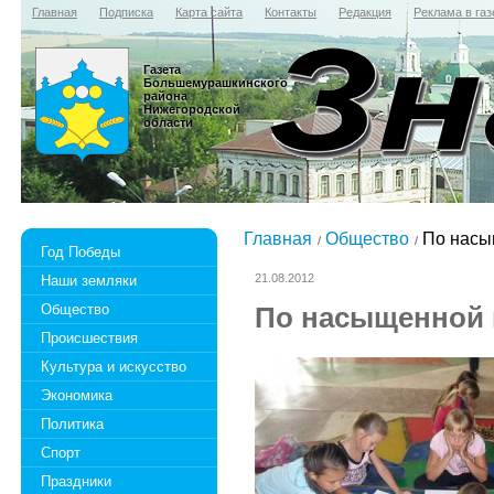
Главная
Подписка
Карта сайта
Контакты
Редакция
Реклама в газ
Газета
Большемурашкинского
района
Нижегородской
области
Главная
Общество
По насы
Год Победы
21.08.2012
Наши земляки
Общество
По насыщенной 
Происшествия
Культура и искусство
Экономика
Политика
Спорт
Праздники