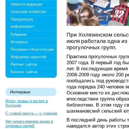
Новости редакции
Сельское хозяйство
Прокуратура
информирует
При Холязинском сельс
Губерния
июля работала одна из
Интервью
прогулочных групп.
Поправки в Конституцию
Практика прогулочных груп
Информер новостей
2007 года. В первый год бы
Рейтинг сайтов
лет. В последующее время 
Каталог сайтов
2008-2009 году около 200 р
пообщались под руководств
года порядка 240 человек 
Интервью
Основное место их дислока
впоследствии группа образ
Итоги, планы и взгляд в
библиотеки. В этом году 
будущее
шахмановский сельский кл
С главой округа — о главном
В последний день работы т
Нет ничего важнее жизни и
наведался автор этих стро
здоровья людей