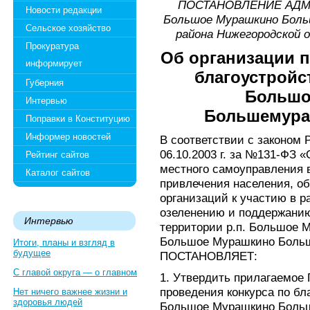
ПОСТАНОВЛЕНИЕ АДМИ
Новости редакции
Большое Мурашкино Боль
Сельское хозяйство
района Нижегородской 
Прокуратура
Об организации п
информирует
благоустройс
Губерния
Большо
Интервью
Большемура
Поправки в Конституцию
Информер новостей
В соответствии с законом
06.10.2003 г. за №131-ФЗ 
Рейтинг сайтов
местного самоуправления 
Каталог сайтов
привлечения населения, о
организаций к участию в р
озеленению и поддержанию
Интервью
территории р.п. Большое 
Большое Мурашкино Больш
Итоги, планы и взгляд в
будущее
ПОСТАНОВЛЯЕТ:
С главой округа — о главном
1. Утвердить прилагаемое
проведения конкурса по бл
Нет ничего важнее жизни и
здоровья людей
Большое Мурашкино Больш