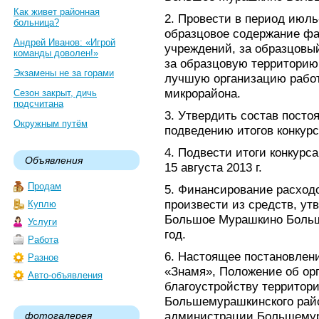
Как живет районная
2. Провести в период июль-
больница?
образцовое содержание фа
Андрей Иванов: «Игрой
учреждений, за образцовы
команды доволен!»
за образцовую территорию 
Экзамены не за горами
лучшую организацию работ
микрорайона.
Сезон закрыт, дичь
подсчитана
3. Утвердить состав посто
Окружным путём
подведению итогов конкурс
4. Подвести итоги конкурс
Объявления
15 августа 2013 г.
Продам
5. Финансирование расходо
произвести из средств, ут
Куплю
Большое Мурашкино Больш
Услуги
год.
Работа
6. Настоящее постановлени
Разное
«Знамя», Положение об орг
Авто-объявления
благоустройству территор
Большемурашкинского райо
администрации Большемур
фотогалерея