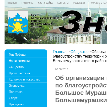
Главная
Подписка
Карта сайта
Контакты
Редакция
Реклама в газ
Газета
Большемурашкинского
района
Нижегородской
области
Главная
Общество
Об орган
Год Победы
благоустройству территории 
Большемурашкинского район
Наши земляки
Общество
06.08.2013
Происшествия
Об организации
Культура и искусство
по благоустройс
Экономика
Большое Мураш
Политика
Спорт
Большемурашкин
Праздники