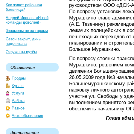
руководством ООО «ДСК-А
Как живет районная
больница?
По вопросу установки лежа
Мурашкино главе админис
Андрей Иванов: «Игрой
команды доволен!»
(А.Е. Тезенину) рекомендо
лежачих полицейских в со
Экзамены не за горами
пешеходных переходов от 
Сезон закрыт, дичь
планировании и строительс
подсчитана
Большое Мурашкино.
Окружным путём
По вопросу стоянки транспо
Мурашкино, решением коми
Объявления
движения Большемурашкин
26.05.2009 года №3 началь
Продам
Большемурашкинскому райо
Куплю
парковку личного автотран
Услуги
участке ул. Свободы у зда
Работа
выполнением принятого р
обеспечить начальнику О
Разное
Авто-объявления
Глава адм
фотогалерея