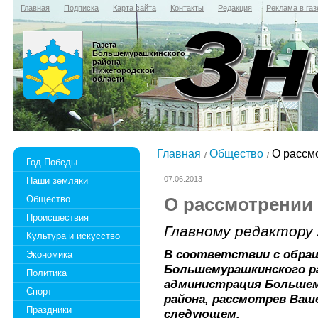
Главная
Подписка
Карта сайта
Контакты
Редакция
Реклама в газ
Газета
Большемурашкинского
района
Нижегородской
области
Главная
Общество
О рассм
Год Победы
07.06.2013
Наши земляки
Общество
О рассмотрении
Происшествия
Главному редактору 
Культура и искусство
В соответствии с обра
Экономика
Большемурашкинского ра
Политика
администрация Большем
Спорт
района, рассмотрев Ваш
Праздники
следующем.