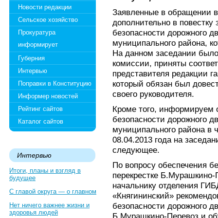
Новости редакции
Заявленные в обращении 
Сельское хозяйство
дополнительно в повестку 
безопасности дорожного 
Прокуратура
муниципального района, ко
информирует
На данном заседании был
Губерния
комиссии, приняты соотве
Интервью
представителя редакции га
который обязан был довес
Поправки в Конституцию
своего руководителя.
Информер новостей
Кроме того, информируем о
Рейтинг сайтов
безопасности дорожного 
Каталог сайтов
муниципального района в 
08.04.2013 года на заседан
следующее.
Интервью
По вопросу обеспечения б
Итоги, планы и взгляд в
перекрестке Б.Мурашкино-
будущее
начальнику отделения ГИ
С главой округа — о главном
«Княгининский» рекомендо
безопасности дорожного дв
Нет ничего важнее жизни и
здоровья людей
Б.Мурашкино-Перевоз и об