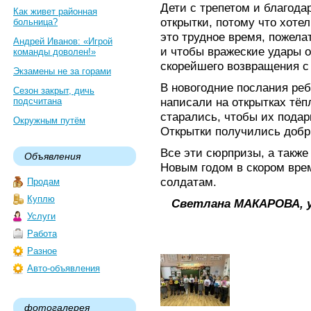
Дети с трепетом и благод
Как живет районная
открытки, потому что хоте
больница?
это трудное время, пожела
Андрей Иванов: «Игрой
и чтобы вражеские удары о
команды доволен!»
скорейшего возвращения с
Экзамены не за горами
В новогодние послания ре
Сезон закрыт, дичь
написали на открытках тё
подсчитана
старались, чтобы их подар
Окружным путём
Открытки получились добр
Все эти сюрпризы, а также
Объявления
Новым годом в скором вре
солдатам.
Продам
Куплю
Светлана МАКАРОВА, 
Услуги
Работа
Разное
Авто-объявления
фотогалерея