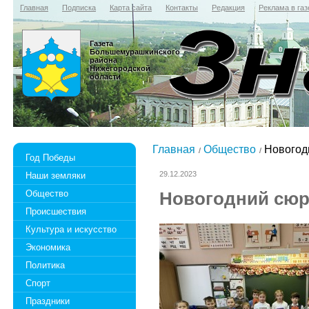
Главная
Подписка
Карта сайта
Контакты
Редакция
Реклама в газ
Газета
Большемурашкинского
района
Нижегородской
области
Главная
Общество
Новогод
Год Победы
29.12.2023
Наши земляки
Общество
Новогодний сюр
Происшествия
Культура и искусство
Экономика
Политика
Спорт
Праздники