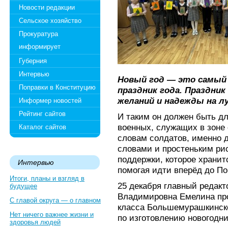
Новости редакции
Сельское хозяйство
Прокуратура
информирует
Губерния
Интервью
Новый год — это самый
Поправки в Конституцию
праздник года. Праздник
желаний и надежды на л
Информер новостей
Рейтинг сайтов
И таким он должен быть дл
военных, служащих в зоне
Каталог сайтов
словам солдатов, именно 
словами и простеньким ри
поддержки, которое хранитс
Интервью
помогая идти вперёд до П
Итоги, планы и взгляд в
25 декабря главный редакт
будущее
Владимировна Емелина про
С главой округа — о главном
класса Большемурашкинско
Нет ничего важнее жизни и
по изготовлению новогодни
здоровья людей