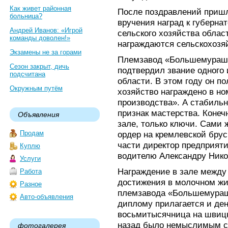
Как живет районная
После поздравлений пришл
больница?
вручения наград к губерна
Андрей Иванов: «Игрой
сельского хозяйства облас
команды доволен!»
награждаются сельскохозя
Экзамены не за горами
Племзавод «Большемурашк
Сезон закрыт, дичь
подтвердил звание одного
подсчитана
области. В этом году он п
Окружным путём
хозяйство награждено в н
производства». А стабильн
признак мастерства. Конеч
Объявления
зале, только ключи. Сами
Продам
ордер на кремлевской брус
части директор предприят
Куплю
водителю Александру Нико
Услуги
Награждение в зале между
Работа
достижения в молочном жи
Разное
племзавода «Большемураш
Авто-объявления
диплому прилагается и ден
восьмитысячница на швицк
назад было немыслимым сл
фотогалерея