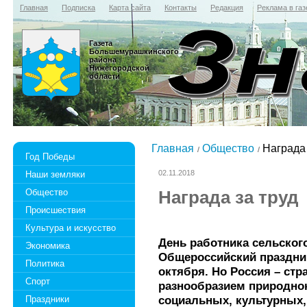
Главная
Подписка
Карта сайта
Контакты
Редакция
Реклама в газ
Газета
Большемурашкинского
района
Нижегородской
области
Главная
Общество
Награда 
Год Победы
02.11.2018
Наши земляки
Общество
Награда за труд
Происшествия
Культура и искусство
День работника сельског
Экономика
Общероссийский праздник
Политика
октября. Но Россия – ст
Спорт
разнообразием природно
социальных, культурных
Праздники