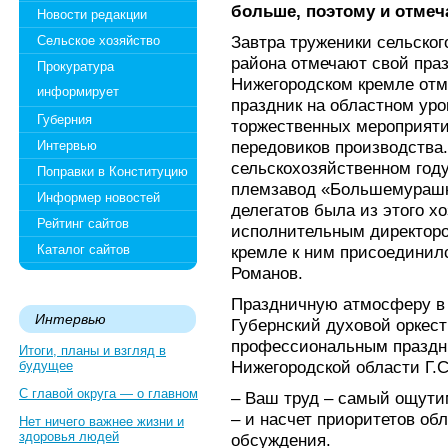
больше, поэтому и отмеча
Новости редакции
Завтра труженики сельско
Сельское хозяйство
района отмечают свой праз
Прокуратура
Нижегородском кремле от
информирует
праздник на областном уро
Губерния
торжественных мероприяти
передовиков производства
Интервью
сельскохозяйственном год
Поправки в Конституцию
племзавод «Большемурашк
Информер новостей
делегатов была из этого хо
Рейтинг сайтов
исполнительным директоро
Каталог сайтов
кремле к ним присоединилс
Романов.
Праздничную атмосферу в 
Интервью
Губернский духовой оркест
профессиональным праздн
Итоги, планы и взгляд в
Нижегородской области Г.С
будущее
С главой округа — о главном
– Ваш труд – самый ощути
– и насчет приоритетов обл
Нет ничего важнее жизни и
здоровья людей
обсуждения.