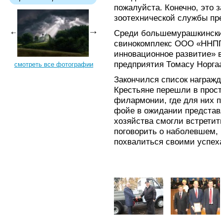
пожалуйста. Конечно, это з
зоотехнической службы пр
Среди большемурашкинских
свинокомплекс ООО «ННПП
инновационное развитие» 
предприятия Томасу Норга
смотреть все фотографии
Закончился список награжд
Крестьяне перешли в прос
филармонии, где для них 
фойе в ожидании представ
хозяйства смогли встретит
поговорить о наболевшем, 
похвалиться своими успеха