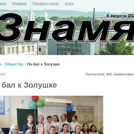
акты
Редакция
Реклама в газете
Блоги
6 августа 20
я
Общество
На бал к Золушке
2022
Просмотров: 489, комментарие
 бал к Золушке