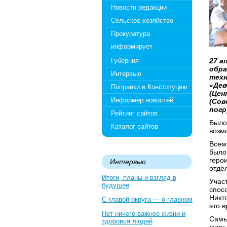
Новости редакции
Сельское хозяйство
Прокуратура
информирует
Губерния
27 а
обра
Интервью
техн
«Дев
Поправки в Конституцию
(Цен
Информер новостей
(Сов
погр
Рейтинг сайтов
Было
Каталог сайтов
возм
Всем
было
геро
Интервью
отдел
Итоги, планы и взгляд в
Учас
будущее
спос
Никто
С главой округа — о главном
это 
Нет ничего важнее жизни и
Самы
здоровья людей