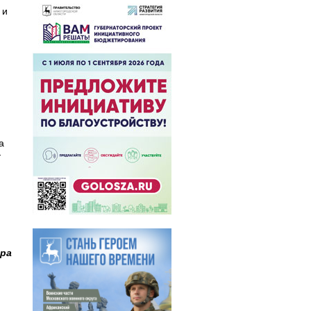
 и
а
—
ра