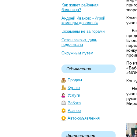
мир»
приг
Как живет районная
больница?
твор
Комп
Андрей Иванов: «Игрой
учас
команды доволен!»
— Вс
Экзамены не за горами
пред
Сезон закрыт, дичь
Елен
подсчитана
перво
конк
Окружным путём
прои
По и
«Баб
Объявления
«NON
Продам
Конк
Куплю
— На
учас
Услуги
руко
Работа
Миро
Разное
Авто-объявления
фотогалерея