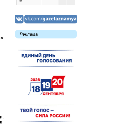
31
Реклама
ов
и.
 в