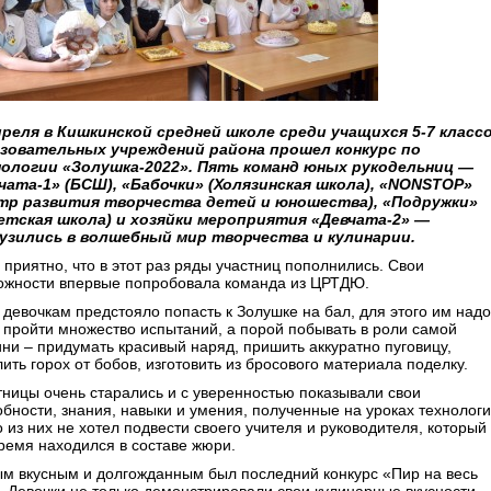
преля в Кишкинской средней школе среди учащихся 5-7 класс
зовательных учреждений района прошел конкурс по
ологии «Золушка-2022». Пять команд юных рукодельниц —
чата-1» (БСШ), «Бабочки» (Холязинская школа), «NONSTOP»
тр развития творчества детей и юношества), «Подружки»
етская школа) и хозяйки мероприятия «Девчата-2» —
узились в волшебный мир творчества и кулинарии.
 приятно, что в этот раз ряды участниц пополнились. Свои
ожности впервые попробовала команда из ЦРТДЮ.
 девочкам предстояло попасть к Золушке на бал, для этого им надо
 пройти множество испытаний, а порой побывать в роли самой
ини – придумать красивый наряд, пришить аккуратно пуговицу,
ить горох от бобов, изготовить из бросового материала поделку.
тницы очень старались и с уверенностью показывали свои
обности, знания, навыки и умения, полученные на уроках технологи
 из них не хотел подвести своего учителя и руководителя, который
время находился в составе жюри.
м вкусным и долгожданным был последний конкурс «Пир на весь