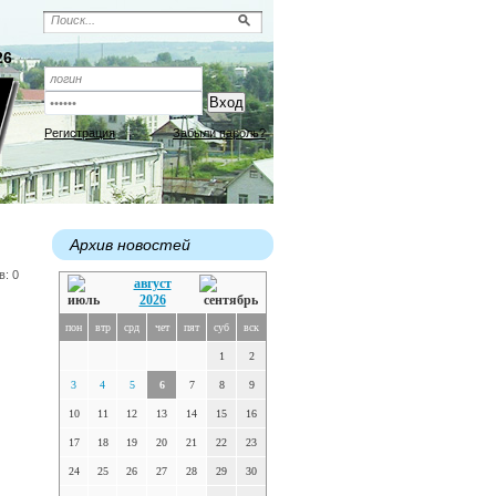
26
Регистрация
Забыли пароль?
Архив новостей
в: 0
август
2026
пон
втр
срд
чет
пят
суб
вск
1
2
3
4
5
6
7
8
9
10
11
12
13
14
15
16
17
18
19
20
21
22
23
24
25
26
27
28
29
30