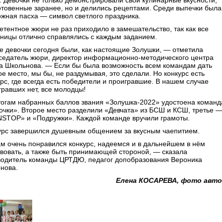
. Девочки не только демонстрировали свои кулинарные вкусности,
отовенные заранее, но и делились рецептами. Среди выпечки была
ожная пасха — символ светлого праздника.
етентное жюри не раз приходило в замешательство, так как все
тницы отлично справлялись с каждым заданием.
е девочки сегодня были, как настоящие Золушки, — отметила
седатель жюри, директор информационно-методического центра
а Школьнова. — Если бы была возможность всем командам дать
е место, мы бы, не раздумывая, это сделали. Но конкурс есть
урс, где всегда есть победители и проигравшие. В нашем случае
гравших нет, все молодцы!
тогам набранных баллов звания «Золушка-2022» удостоена команд
очки». Второе место разделили «Девчата» из БСШ и КСШ, третье 
STOP» и «Подружки». Каждой команде вручили грамоты.
урс завершился душевным общением за вкусным чаепитием.
м очень понравился конкурс, надеемся и в дальнейшем в нём
твовать, а также быть принимающей стороной, — сказала
водитель команды ЦРТДЮ, педагог допобразования Вероника
нова.
Елена КОСАРЕВА, фото авто