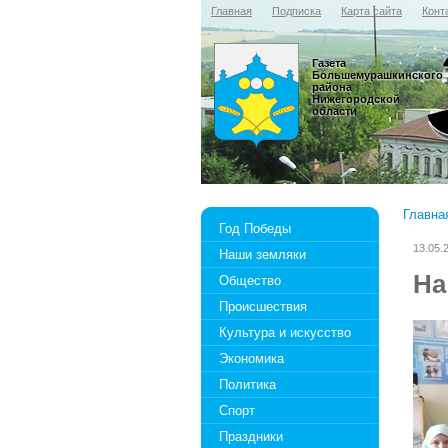
Главная
Подписка
Карта сайта
Конт
Газета
Большемурашкинского
района
Нижегородской
области
Главна
Год Победы
13.05.
Наши земляки
На
Общество
Происшествия
Культура и искусство
Экономика
Политика
Спорт
Праздники