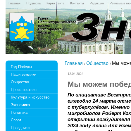
Главная
Подписка
Карта сайта
Контакты
Редакция
Реклама в газ
Газета
Большемурашкинского
района
Нижегородской
области
Главная
Общество
Мы може
Год Победы
12.04.2024
Наши земляки
Общество
Мы можем побед
Происшествия
По инициативе Всемирно
Культура и искусство
ежегодно 24 марта отм
Экономика
с туберкулёзом. Именно 
Политика
микробиолог Роберт Кох
открытии возбудителя 
Спорт
2024 году девиз для Все
Праздники