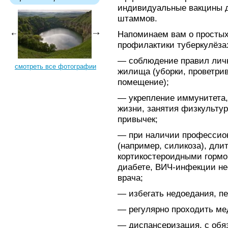
индивидуальные вакцины д
штаммов.
Напоминаем вам о просты
профилактики туберкулёза
— соблюдение правил личн
смотреть все фотографии
жилища (уборки, проветрив
помещение);
— укрепление иммунитета, 
жизни, занятия физкультур
привычек;
— при наличии профессион
(например, силикоза), дли
кортикостероидными гормо
диабете, ВИЧ-инфекции не
врача;
— избегать недоедания, пе
— регулярно проходить ме
— диспансеризация, с об