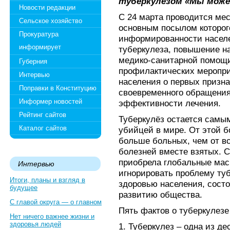
туберкулезом «Мы може
Новости редакции
С 24 марта проводится мес
Сельское хозяйство
основным посылом которог
Прокуратура
информированности насел
информирует
туберкулеза, повышение н
медико-санитарной помощи
Губерния
профилактических меропр
Интервью
населения о первых призна
Поправки в Конституцию
своевременного обращени
Информер новостей
эффективности лечения.
Рейтинг сайтов
Туберкулёз остается сам
Каталог сайтов
убийцей в мире. От этой б
больше больных, чем от в
болезней вместе взятых. 
приобрела глобальные мас
Интервью
игнорировать проблему туб
Итоги, планы и взгляд в
здоровью населения, сост
будущее
развитию общества.
С главой округа — о главном
Пять фактов о туберкулезе
Нет ничего важнее жизни и
здоровья людей
1. Туберкулез – одна из д