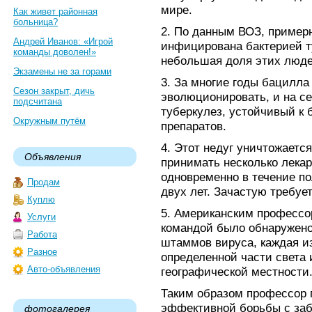
мире.
Как живет районная
больница?
2. По данным ВОЗ, примерн
Андрей Иванов: «Игрой
инфицирована бактерией ту
команды доволен!»
небольшая доля этих люде
Экзамены не за горами
3. За многие годы бацилла
Сезон закрыт, дичь
эволюционировать, и на с
подсчитана
туберкулез, устойчивый к
Окружным путём
препаратов.
4. Этот недуг уничтожается
Объявления
принимать несколько лека
одновременно в течение по
Продам
двух лет. Зачастую требуе
Куплю
5. Американским профессо
Услуги
командой было обнаружено
Работа
штаммов вируса, каждая из
Разное
определенной части света 
Авто-объявления
географической местности
Таким образом профессор 
эффективной борьбы с заб
фотогалерея