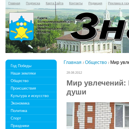
Главная
Подписка
Карта сайта
Контакты
Редакция
Реклама в газ
Газета
Большемурашкинского
района
Нижегородской
области
Главная
Общество
Мир увле
Год Победы
28.08.2012
Наши земляки
Общество
Мир увлечений: 
Происшествия
души
Культура и искусство
Экономика
Политика
Спорт
Праздники