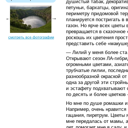
душистый табак, декорати
петуньи, бархатцы, оригин
периметру придомовой терр
планируется постригать в 
газон. Но ярче всех цветы
превращается в сказочное 
роскошь их цветения прост
смотреть все фотографии
представить себе «макушку
— Лилий у меня более ста 
Открывают сезон ЛА-гибри
огромными цветами, азиат
трубчатые лилии, последн
разнообразной окраской от
одна за другой эти стройн
и эстафету подхватывают 
по десять и более цветков
Но мне по душе ромашки и 
Например, очень нравится 
гацания, пиретрум. Цветы 
мне передалась от мамы, а
лет, помогает мне в саду, и