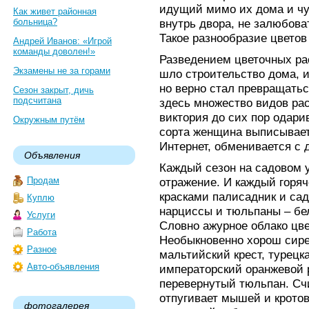
идущий мимо их дома и чу
Как живет районная
больница?
внутрь двора, не залюбова
Такое разнообразие цветов
Андрей Иванов: «Игрой
команды доволен!»
Разведением цветочных ра
Экзамены не за горами
шло строительство дома, 
но верно стал превращатьс
Сезон закрыт, дичь
подсчитана
здесь множество видов рас
виктория до сих пор одари
Окружным путём
сорта женщина выписывает
Интернет, обменивается с 
Объявления
Каждый сезон на садовом 
Продам
отражение. И каждый горя
красками палисадник и са
Куплю
нарциссы и тюльпаны – бел
Услуги
Словно ажурное облако цв
Работа
Необыкновенно хорош сире
Разное
мальтийский крест, турецка
Авто-объявления
императорский оранжевой 
перевернутый тюльпан. Счи
отпугивает мышей и кротов
фотогалерея