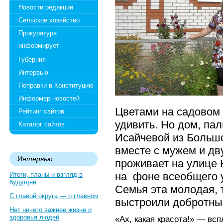
Новости редакции
Сельское хозяйство
Прокуратура
информирует
Губерния
Интервью
Поправки в Конституцию
Информер новостей
Цветами на садовом 
Рейтинг сайтов
удивить. Но дом, па
Каталог сайтов
Исайчевой из Больш
вместе с мужем и д
Интервью
проживает на улице 
на фоне всеобщего 
Итоги, планы и взгляд в
будущее
Семья эта молодая, 
С главой округа — о главном
выстроили добротны
Нет ничего важнее жизни и
здоровья людей
«Ах, какая красота!» — вс