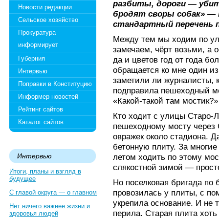
разбиты, дороги — убит
Новости редакции
бродят своры собак» —
Сельское хозяйство
стандартный перечень п
Прокуратура
Между тем мы ходим по ул
информирует
замечаем, чёрт возьми, а 
Губерния
да и цветов год от года б
обращается ко мне один из
Интервью
заметили ли журналисты, 
Поправки в Конституцию
подправила пешеходный мо
Информер новостей
«Какой-такой там мостик?»
Рейтинг сайтов
Кто ходит с улицы Старо-Л
Каталог сайтов
пешеходному мосту через 
овражек около стадиона. 
бетонную плиту. За многие
Интервью
летом ходить по этому мос
слякостной зимой — прост
Итоги, планы и взгляд в
будущее
Но поселковая бригада по 
провозилась у плиты, с п
С главой округа — о главном
укрепила основание. И не 
Нет ничего важнее жизни и
перила. Старая плита хоть
здоровья людей