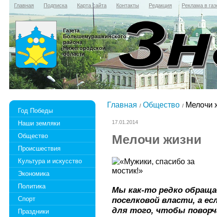
Главная
Подписка
Карта сайта
Контакты
Редакция
Реклама в газ
Газета
Большемурашкинского
района
Нижегородской
области
Главная
Общество
Мелочи 
Год Победы
17.01.2014
Наши земляки
Общество
Мелочи жизни
Происшествия
Культура и искусство
Экономика
Политика
Мы как-то редко обраща
Спорт
поселковой власти, а ес
для того, чтобы поворч
Праздники