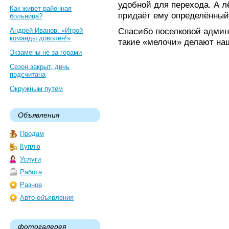
удобной для перехода. А л
Как живет районная
придаёт ему определённый
больница?
Спасибо поселковой админ
Андрей Иванов: «Игрой
команды доволен!»
такие «мелочи» делают на
Экзамены не за горами
Сезон закрыт, дичь
подсчитана
Окружным путём
Объявления
Продам
Куплю
Услуги
Работа
Разное
Авто-объявления
фотогалерея