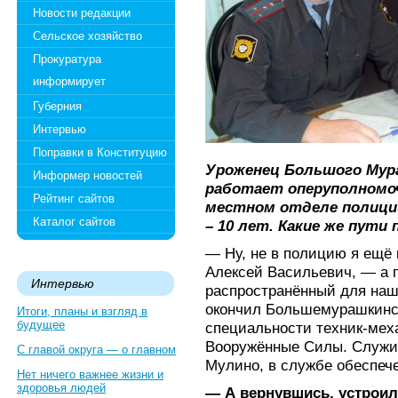
Новости редакции
Сельское хозяйство
Прокуратура
информирует
Губерния
Интервью
Поправки в Конституцию
Уроженец Большого Мура
Информер новостей
работает оперуполномо
Рейтинг сайтов
местном отделе полици
Каталог сайтов
– 10 лет. Какие же пути
— Ну, не в полицию я ещё
Алексей Васильевич, — а п
Интервью
распространённый для наши
окончил Большемурашкинс
Итоги, планы и взгляд в
будущее
специальности техник-меха
Вооружённые Силы. Служил
С главой округа — о главном
Мулино, в службе обеспеч
Нет ничего важнее жизни и
здоровья людей
— А вернувшись, устроил