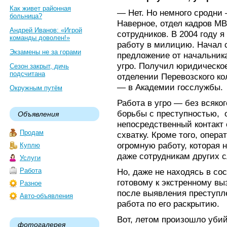
Как живет районная
— Нет. Но немного сродни
больница?
Наверное, отдел кадров М
Андрей Иванов: «Игрой
сотрудников. В 2004 году 
команды доволен!»
работу в милицию. Начал с
Экзамены не за горами
предложение от начальник
угро. Получил юридическо
Сезон закрыт, дичь
подсчитана
отделении Перевозского к
— в Академии госслужбы.
Окружным путём
Работа в угро — без всяко
борьбы с преступностью, 
Объявления
непосредственный контакт 
Продам
схватку. Кроме того, опер
огромную работу, которая 
Куплю
даже сотрудникам других 
Услуги
Работа
Но, даже не находясь в со
готовому к экстренному вы
Разное
после выявления преступл
Авто-объявления
работа по его раскрытию.
Вот, летом произошло убий
фотогалерея