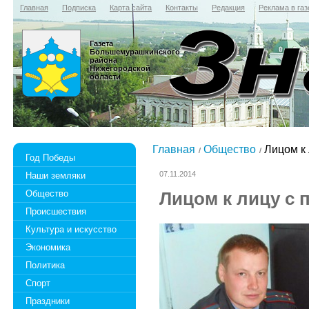
Главная
Подписка
Карта сайта
Контакты
Редакция
Реклама в газ
Газета
Большемурашкинского
района
Нижегородской
области
Главная
Общество
Лицом к 
Год Победы
07.11.2014
Наши земляки
Общество
Лицом к лицу с 
Происшествия
Культура и искусство
Экономика
Политика
Спорт
Праздники