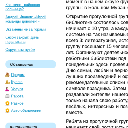
момент в нашем округе фу
Как живет районная
группы: в Большом Мурашк
больница?
Открытие прогулочной гру
Андрей Иванов: «Игрой
команды доволен!»
библиотеке состоялось со
начинает с 10 утра, а кажд
Экзамены не за горами
системе на так называемы
Сезон закрыт, дичь
всего 3: литературная, ист
подсчитана
группу посещают 15 челове
Окружным путём
лет. Организуют деятельно
работники библиотеки под
понедельник здесь провел
Объявления
Дню семьи, любви и верно
Продам
лучших произведений и о
рекомендательные списки 
Куплю
символе праздника. Затем 
Услуги
раздавали жителям нашего 
Работа
только начала свою работу
Разное
весёлых, интересных и по
Авто-объявления
вместе.
Ребята из прогулочной гру
фотогалерея
начинают свой досуг чуть 