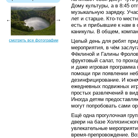
Дому культуры, а в 8:45 о
музыкальную зарядку. Учас
лет и старше. Кто-то местн
есть и прибывшие к нам в 
каникулы. В общем, компа
смотреть все фотографии
Целый день для ребят пр
мероприятия, в чём заслуг
Фёклиной и Галины Фролово
фруктовый салат, то прохо
и даже игровая программа
помощи при появлении неб
дезинфицирование. И конеч
ежедневных подвижных игр
простых развлечений в ви
Иногда детям предоставляю
могут попробовать сами ор
Ещё одна прогулочная груп
двери на базе Холязинског
увлекательные мероприяти
время-препровождение. Воз