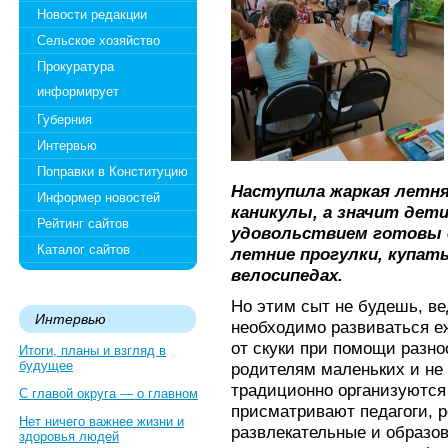
Новости редакции
Сельское хозяйство
Прокуратура
информирует
Губерния
Интервью
Поправки в Конституцию
Наступила жаркая летня
Информер новостей
каникулы, а значит дет
Рейтинг сайтов
удовольствием готовы 
Каталог сайтов
летние прогулки, купат
велосипедах.
Но этим сыт не будешь, в
Интервью
необходимо развиваться е
от скуки при помощи разно
Итоги, планы и взгляд в
будущее
родителям маленьких и не 
традиционно организуются
С главой округа — о главном
присматривают педагоги, 
Нет ничего важнее жизни и
развлекательные и образо
здоровья людей