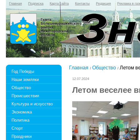
Главная
Подписка
Карта сайта
Контакты
Редакция
Реклама в газ
Газета
Большемурашкинского
района
Нижегородской
области
Главная
Общество
Летом ве
Год Победы
12.07.2024
Наши земляки
Общество
Летом веселее в
Происшествия
Культура и искусство
Экономика
Политика
Спорт
Праздники