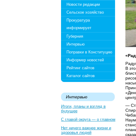
Новости редакции
Сельское хозяйство
Прокуратура
информирует
Губерния
Интервью
Поправки в Конституцию
«Рад
Информер новостей
Раду
Рейтинг сайтов
В эт
блис
Каталог сайтов
рисо
насы
Прин
«Ден
Интервью
цент
— Ст
Итоги, планы и взгляд в
Спир
будущее
Чиба
С главой округа — о главном
Наум
стано
Нет ничего важнее жизни и
план
здоровья людей
сказ