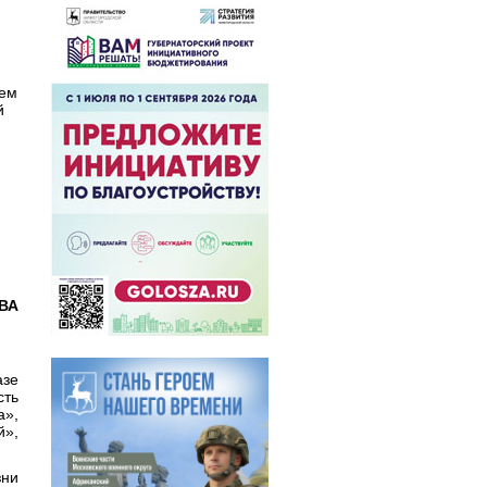
нем
й
ВА
азе
сть
а»,
й»,
зни