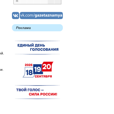
31
Реклама
ей.
и.