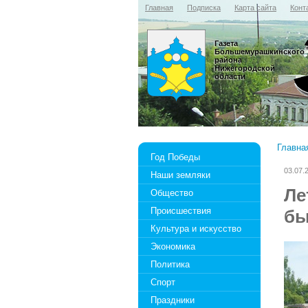
Главная
Подписка
Карта сайта
Конт
Газета
Большемурашкинского
района
Нижегородской
области
Главна
Год Победы
03.07.
Наши земляки
Ле
Общество
Происшествия
бы
Культура и искусство
Экономика
Политика
Спорт
Праздники