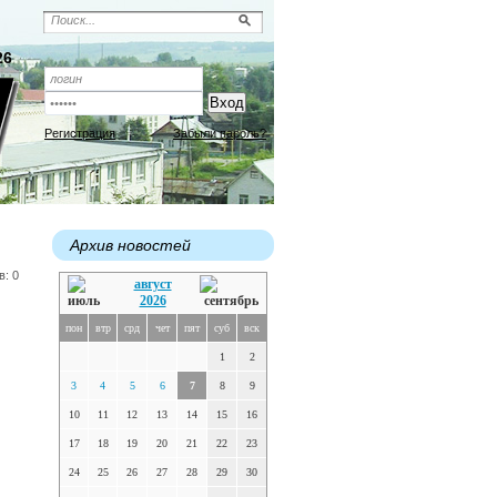
26
Регистрация
Забыли пароль?
Архив новостей
в: 0
август
2026
пон
втр
срд
чет
пят
суб
вск
1
2
3
4
5
6
7
8
9
10
11
12
13
14
15
16
17
18
19
20
21
22
23
24
25
26
27
28
29
30