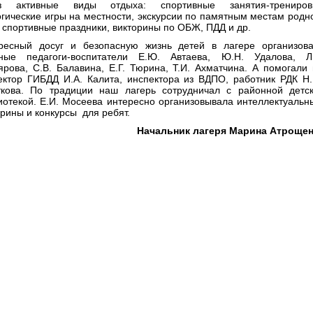
з активные виды отдыха: спортивные занятия-тренировк
огические игры на местности, экскурсии по памятным местам родн
, спортивные праздники, викторины по ОБЖ, ПДД и др.
ресный досуг и безопасную жизнь детей в лагере организов
ные педагоги-воспитатели Е.Ю. Автаева, Ю.Н. Удалова, Л
ярова, С.В. Балавина, Е.Г. Тюрина, Т.И. Ахматчина. А помогали
ектор ГИБДД И.А. Калита, инспектора из ВДПО, работник РДК Н
кова. По традиции наш лагерь сотрудничал с районной детс
иотекой. Е.И. Мосеева интересно организовывала интеллектуаль
орины и конкурсы для ребят.
Начальник лагеря Марина Атроще