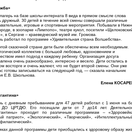
жба»
 лагерь на базе школы-интерната 8 вида в прямом смысле слова
ь дружный. 30 детей в течение всей смены совершали различные
авательные, игровые и спортивные мероприятия. Побывали в Ниж
ороде, в зоопарке «Лимпопо», театре кукол, посетили «Щелоковски
», в Сергаче – краеведческий музей им. Громова.
рь работал по программе «Удивительная страна Волшебства».
этой сказочной стране дети были обеспечены всем необходимым.
гогический коллектив с большой любовью, вдохновением и
чеством имел подход к каждому ребенку. Организация досуга
авлена очень разнообразно, интересно и весело. Дети остались в
ом восторге и очень жалеют, что не будет второй смены. Они уже
ас готовы записываться на следующий год, — сказала начальник
ря Е.В. Школьнова.
Елена КОСАРЕ
гантина»
рь с дневным пребыванием для 47 детей работал с 1 июня на б
ДО ЦРТДЮ. Его посещали дети от 7 до14 лет. Деятельно
гантины» проходит по различным программам – «Здоровейк
й патриот», «Экологический», «Творческий», «Интеллектуальны
филактический».
мках данной программы дети приобщались к здоровому образу жи