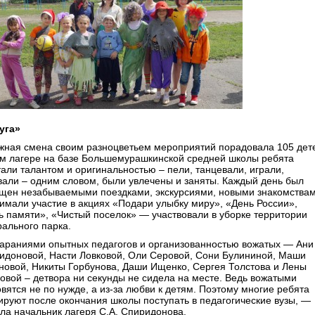
уга»
жная смена своим разноцветьем мероприятий порадовала 105 дет
ом лагере на базе Большемурашкинской средней школы ребята
тали талантом и оригинальностью – пели, танцевали, играли,
вали – одним словом, были увлечены и заняты. Каждый день был
щен незабываемыми поездками, экскурсиями, новыми знакомствам
имали участие в акциях «Подари улыбку миру», «День России»,
ь памяти», «Чистый поселок» — участвовали в уборке территории
рального парка.
араниями опытных педагогов и организованностью вожатых — Ани
идоновой, Насти Ловковой, Оли Серовой, Сони Булининой, Маши
новой, Никиты Горбунова, Даши Ищенко, Сергея Толстова и Лены
овой – детвора ни секунды не сидела на месте. Ведь вожатыми
вятся не по нужде, а из-за любви к детям. Поэтому многие ребята
ируют после окончания школы поступать в педагогические вузы, —
ала начальник лагеря С.А. Спиридонова.