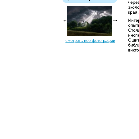
чере
экол
края
Инте
опыт
Стол
инсп
Ошит
смотреть все фотографии
библ
викт