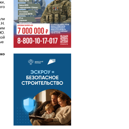
и,
ого
али
.Н.
 им
.Ю.
кой
ные
нко