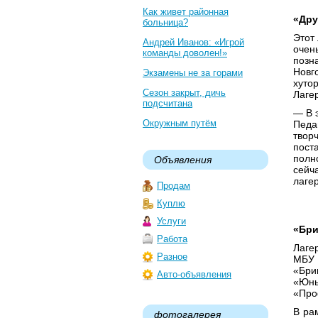
Как живет районная
«Дру
больница?
Этот
Андрей Иванов: «Игрой
очен
команды доволен!»
позн
Новг
Экзамены не за горами
хутор
Сезон закрыт, дичь
Лаге
подсчитана
— В 
Окружным путём
Педа
твор
пост
полн
Объявления
сейч
лаге
Продам
Куплю
Услуги
«Бри
Работа
Лаге
Разное
МБУ 
«Бри
Авто-объявления
«Юны
«Про
В ра
фотогалерея