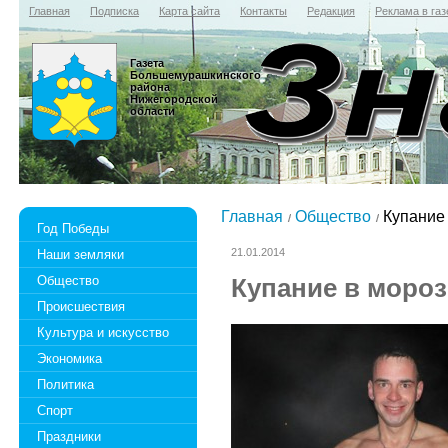
Главная
Подписка
Карта сайта
Контакты
Редакция
Реклама в газ
Газета
Большемурашкинского
района
Нижегородской
области
Главная
Общество
Купание 
Год Победы
21.01.2014
Наши земляки
Общество
Купание в моро
Происшествия
Культура и искусство
Экономика
Политика
Спорт
Праздники