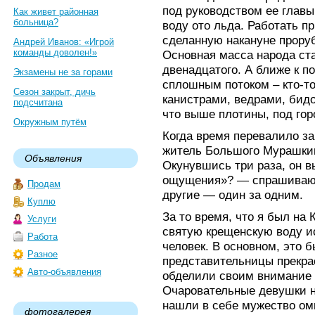
под руководством ее главы
Как живет районная
больница?
воду ото льда. Работать п
сделанную накануне прору
Андрей Иванов: «Игрой
команды доволен!»
Основная масса народа ст
двенадцатого. А ближе к 
Экзамены не за горами
сплошным потоком – кто-то 
Сезон закрыт, дичь
канистрами, ведрами, бидо
подсчитана
что выше плотины, под гор
Окружным путём
Когда время перевалило з
житель Большого Мурашкин
Объявления
Окунувшись три раза, он в
ощущения»? — спрашиваю 
Продам
другие — один за одним.
Куплю
За то время, что я был на 
Услуги
святую крещенскую воду и
Работа
человек. В основном, это 
Разное
представительницы прекра
Авто-объявления
обделили своим внимание 
Очаровательные девушки н
нашли в себе мужество ом
фотогалерея