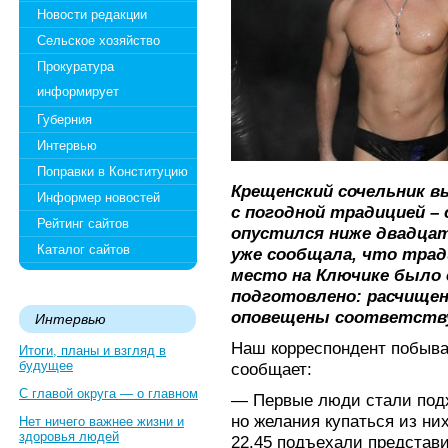
Новости редакции
Сельское хозяйство
Прокуратура
информирует
Губерния
Интервью
Поправки в Конституцию
Крещенский сочельник 
Информер новостей
с погодной традицией 
Рейтинг сайтов
опустился ниже двадца
Каталог сайтов
уже сообщала, что трад
место на Ключике был
подготовлено: расчищен 
оповещены соответств
Интервью
Наш корреспондент побыва
Итоги, планы и взгляд в
будущее
сообщает:
С главой округа — о главном
— Первые люди стали подх
но желания купаться из ни
Нет ничего важнее жизни и
здоровья людей
22.45 подъехали представ