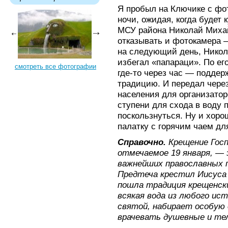
Я пробыл на Ключике с фо
ночи, ожидая, когда будет
МСУ района Николай Михай
отказывать и фотокамера —
на следующий день, Нико
избегал «папараци». По ег
смотреть все фотографии
где-то через час — подде
традицию. И передал чере
населения для организатор
ступени для схода в воду 
поскользнуться. Ну и хоро
палатку с горячим чаем для
Справочно.
Крещение Госп
отмечаемое 19 января, — 
важнейших православных п
Предтеча крестил Иисуса 
пошла традиция крещенск
всякая вода из любого ис
святой, набирает особую 
врачевать душевные и те