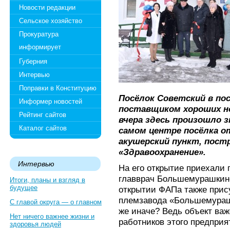
Новости редакции
Сельское хозяйство
Прокуратура
информирует
Губерния
Интервью
Поправки в Конституцию
Посёлок Советский в по
Информер новостей
поставщиком хороших но
Рейтинг сайтов
вчера здесь произошло 
Каталог сайтов
самом центре посёлка 
акушерский пункт, пост
«Здравоохранение».
Интервью
На его открытие приехали 
главврач Большемурашкин
Итоги, планы и взгляд в
будущее
открытии ФАПа также прис
племзавода «Большемурашк
С главой округа — о главном
же иначе? Ведь объект важ
Нет ничего важнее жизни и
работников этого предприя
здоровья людей