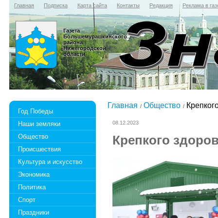
Главная
Подписка
Карта сайта
Контакты
Редакция
Реклама в газ
Газета
Большемурашкинского
района
Нижегородской
области
Главная
Общество
Крепкого
Год Победы
08.12.2023
Наши земляки
Общество
Крепкого здоров
Происшествия
Культура и искусство
Экономика
Политика
Спорт
Праздники