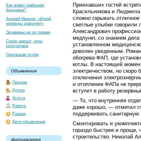
Приехавших гостей встре
Как живет районная
больница?
Красильникова и Людмила
сложно скрывать отличное
Андрей Иванов: «Игрой
команды доволен!»
светлые улыбки говорили 
Александрович профессио
Экзамены не за горами
медпункт, со знанием дела
Сезон закрыт, дичь
установленном медицинско
подсчитана
доволен увиденным. Роман 
Окружным путём
обогрева ФАП, где установ
котлы. В настоящий момен
электричеством, но скоро 
Объявления
отключения электроэнергии
Продам
и отопление ФАПа не прерв
вступит в работу резервны
Куплю
Услуги
— То, что внутренняя отде
Работа
даже хорошо, — отметил г
поддерживать санитарную 
Разное
Авто-объявления
Смонтировать и укомплект
гораздо быстрее и проще, 
строительство. Николай А
фотогалерея