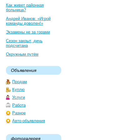
Как живет районная
больница?
Андрей Иванов: «Игрой
команды доволен!»
Экзамены не за горами
Сезон закрыт, дичь
подсчитана
Окружным путём
Объявления
Продам
Куплю
Услуги
Работа
Разное
Авто-объявления
фотогалерея