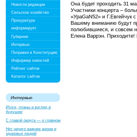
Она будет проходить 31 мая
Новости редакции
Участники концерта – бол
Сельское хозяйство
«УраGaN52» и Г.Евгейчук с
Прокуратура
Вашему вниманию будут п
информирует
полюбившиеся, и совсем н
Елена Варрэн. Приходите! 
Губерния
Интервью
Поправки в Конституцию
Информер новостей
Рейтинг сайтов
Каталог сайтов
Интервью
Итоги, планы и взгляд в
будущее
С главой округа — о главном
Нет ничего важнее жизни и
здоровья людей