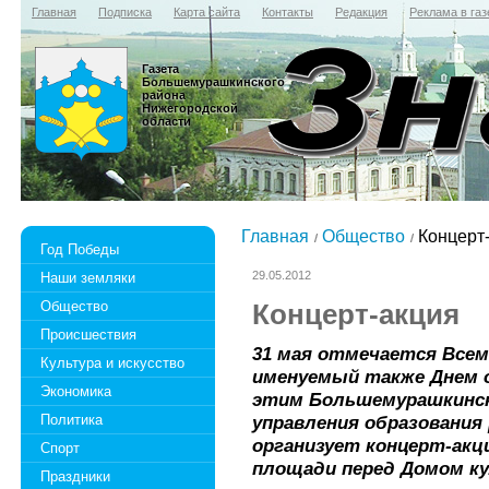
Главная
Подписка
Карта сайта
Контакты
Редакция
Реклама в газ
Газета
Большемурашкинского
района
Нижегородской
области
Главная
Общество
Концерт
Год Победы
29.05.2012
Наши земляки
Общество
Концерт-акция
Происшествия
31 мая отмечается Всем
Культура и искусство
именуемый также Днем о
Экономика
этим Большемурашкинск
Политика
управления образования
организует концерт-акц
Спорт
площади перед Домом к
Праздники