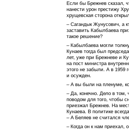
Если бы Брежнев сказал, ч
нанести урон престижу Хру
хрущевская сторона открыл
– Сагандык Жунусович, а кт
заставить Кабылбаева приз
такое решение?
– Кабылбаева могли толкну
Кунаев тогда был председ
лет, уже при Брежневе и К
на пост министра внутренн
этого не забыли. А в 1959
и осужден.
– А вы были на пленуме, к
– Да, конечно. Дело в том
поводом для того, чтобы с
приезжал Брежнев. На мес
Кунаева. В политике всегд
– А Беляев не считался ч
– Когда он к нам приехал,