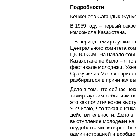
Подробности
Кенжебаев Сагандык Жуну
В 1959 году – первый секр
комсомола Казахстана.
– В период темиртауских 
Центрального комитета ко
ЦК ВЛКСМ. На начало собы
Казахстане не было – я то
фестивале молодежи. Узна
Сразу же из Москвы прилет
разбираться в причинах в
Дело в том, что сейчас не
темиртауским событиям по
это как политическое выст
Я считаю, что такая оценк
действительности. Дело в 
выступление молодежи на
неудобствами, которые бы
администрацией и вообще 