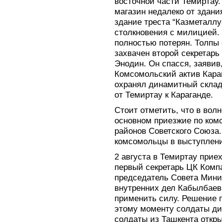
восточной части Темиртау.
магазин недалеко от здани
здание треста “Казметаллу
столкновения с милицией.
полностью потерян. Толпы 
захвачен второй секретарь
Энодин. Он спасся, заявив
Комсомольский актив Караг
охранял динамитный склад
от Темиртау к Караганде.
Стоит отметить, что в вол
основном приезжие по ком
районов Советского Союза.
комсомольцы в выступлени
2 августа в Темиртау прие
первый секретарь ЦК Комп
председатель Совета Мини
внутренних дел Кабылбаев
применить силу. Решение 
этому моменту солдаты ди
солдаты из Ташкента откр