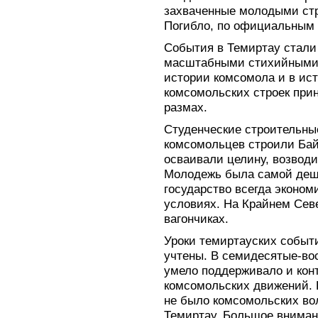
захваченные молодыми ст
Погибло, по официальным 
События в Темиртау стал
масштабными стихийными 
истории комсомола и в ис
комсомольских строек при
размах.
Студенческие строительны
комсомольцев строили Бай
осваивали целину, возводи
Молодежь была самой деше
государство всегда эконо
условиях. На Крайнем Сев
вагончиках.
Уроки темиртауских событ
учтены. В семидесятые-во
умело поддерживало и кон
комсомольских движений. 
не было комсомольских во
Темиртау. Большое вниман