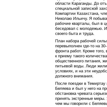
области Караганды. До отъ
специальной запиской зах
Компартии Казахстана, чл
Николаю Ильичу. Я побывал
рабочие кварталы, был в ц
беседовал с молодежью. И
своего быта и труда.
План набора рабочей силы
перевыполнен где-то на 30
фронта работ. Кроме того,
к приему такого количеств
общественного питания, жи
питьевой воды. Люди жили 
условиях, и на эти неудоб
должного внимания.
После поездки в Темиртау
Беляева и был у него на пр
обстановка чревата серье
принять экстренные меры. 
чем мы говорили с Беляевы