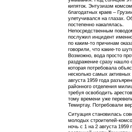
кипяток. Энтузиазм комсо
благодатных краев – Грузи
улетучивался на глазах. О
постепенно накалялась.
Непосредственным поводом
послужил инцидент именно 
по каким-то причинам оказ
говорили, что какие-то шу
Возможно, вода просто про
раздражение сразу нашло 
которая потребовала объя
несколько самых активных 
августа 1959 года разъяре
районного отделения милиц
требуя освободить аресто
тому времени уже перевели
Темиртау. Потребовали вер
Ситуация становилась сов
молодых строителей-комсо
ночь с 1 на 2 августа 1959