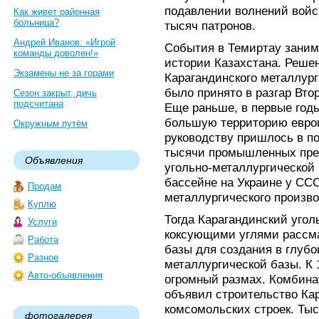
подавлении волнений войс
Как живет районная
больница?
тысяч патронов.
Андрей Иванов: «Игрой
События в Темиртау заним
команды доволен!»
истории Казахстана. Решен
Экзамены не за горами
Карагандинского металлург
было принято в разгар Вто
Сезон закрыт, дичь
подсчитана
Еще раньше, в первые год
большую территорию европ
Окружным путём
руководству пришлось в п
тысячи промышленных пред
Объявления
угольно-металлургической
бассейне на Украине у ССС
Продам
металлургического произво
Куплю
Тогда Карагандинский угол
Услуги
коксующими углями рассма
Работа
базы для создания в глубо
Разное
металлургической базы. К 
Авто-объявления
огромный размах. Комбина
объявил строительство Ка
комсомольских строек. Ты
фотогалерея