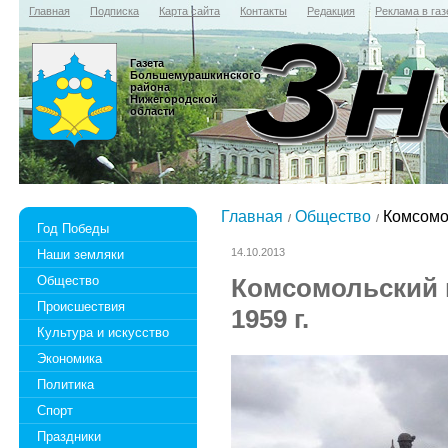
Главная
Подписка
Карта сайта
Контакты
Редакция
Реклама в газ
Газета
Большемурашкинского
района
Нижегородской
области
Главная
Общество
Комсомол
Год Победы
14.10.2013
Наши земляки
Общество
Комсомольский 
Происшествия
1959 г.
Культура и искусство
Экономика
Политика
Спорт
Праздники