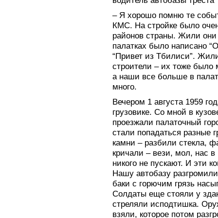
водитель автобазы треста 
– Я хорошо помню те собы
КМС. На стройке было оче
районов страны. Жили они 
палатках было написано “О
“Привет из Тбилиси”. Жили
строители – их тоже было
а наши все больше в палат
много.
Вечером 1 августа 1959 го
грузовике. Со мной в кузо
проезжали палаточный горо
стали попадаться разные 
камни – разбили стекла, 
кричали – вези, мол, нас в
никого не пускают. И эти 
Нашу автобазу разгромили,
баки с горючим грязь насы
Солдаты еще стояли у здан
стреляли исподтишка. Оруж
взяли, которое потом разг