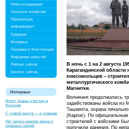
Новости редакции
Сельское хозяйство
Прокуратура
информирует
Губерния
Интервью
Поправки в Конституцию
Информер новостей
В ночь с 1 на 2 августа 19
Рейтинг сайтов
Карагандинской области 
Каталог сайтов
комсомольцев – строител
металлургического комби
Магнитки.
Интервью
Волнения продолжались тр
Итоги, планы и взгляд в
задействованы войска из 
будущее
Ташкента, охрана печально
С главой округа — о главном
(Карлаг). По официальным
строителей с войсками бы
Нет ничего важнее жизни и
здоровья людей
получили ранения. По неп