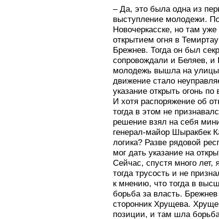
– Да, это была одна из пе
выступление молодежи. По
Новочеркасске, но там уж
открытием огня в Темиртау
Брежнев. Тогда он был сек
сопровождали и Беляев, и К
молодежь вышла на улицы 
движение стало неуправля
указание открыть огонь п
И хотя распоряжение об от
тогда в этом не признавалс
решение взял на себя мин
генерал-майор Шыракбек К
логика? Разве рядовой рес
мог дать указание на откр
Сейчас, спустя много лет,
тогда трусость и не призн
к мнению, что тогда в выс
борьба за власть. Брежнев
сторонник Хрущева. Хруще
позиции, и там шла борьб