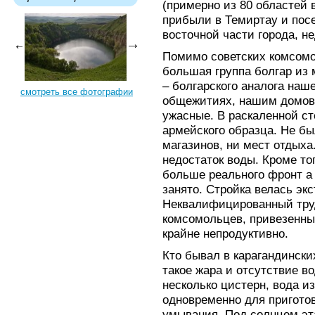
(примерно из 80 областей 
прибыли в Темиртау и посе
восточной части города, н
Помимо советских комсомо
большая группа болгар из
– болгарского аналога наш
смотреть все фотографии
общежитиях, нашим домов 
ужасные. В раскаленной ст
армейского образца. Не бы
магазинов, ни мест отдыха
недостаток воды. Кроме то
больше реального фронт а
занято. Стройка велась эк
Неквалифицированный труд
комсомольцев, привезенны
крайне непродуктивно.
Кто бывал в карагандинских
такое жара и отсутствие в
несколько цистерн, вода и
одновременно для пригото
умывания. Под солнцем эт