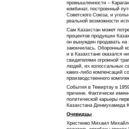
промышленности – Караган
комбинат, построенный пу
Советского Союза, и уголь
реальной возможности исп
Сам Казахстан может потре
процентов продукции Казах
он вынужден продавать на 
закончилась. Оборонный к
и в Казахстане оказался н
свидетелями огромной тра
людей, их колоссальных с
каких-либо компенсаций со
производственного компле
События в Темиртау в 1959
причине. Фактически имен
политической карьеры пер
Казахстана Динмухамеда К
Очевидцы
Христенко Михаил Михайло