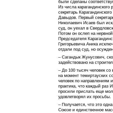
были сделаны соответств
Из числа карагандинского 
секретарь Карагандинског
Давыдов. Первый секретар
Николаевич Исаев был искл
суд, он уехал в Свердловск
Потом он ослеп на нервной
Председателя Карагандинс
Григорьевича Аника исключ
отдали под суд, но осужден
– Сагандык Жунусович, ск
задействовано на строител
– До 100 тысяч человек со 
на момент темиртауских с
человек по направлениям и
практика, что каждый раз 
просили прислать еще мол
удовлетворял их просьбы.
– Получается, что это одн
Союзе и единственное мас