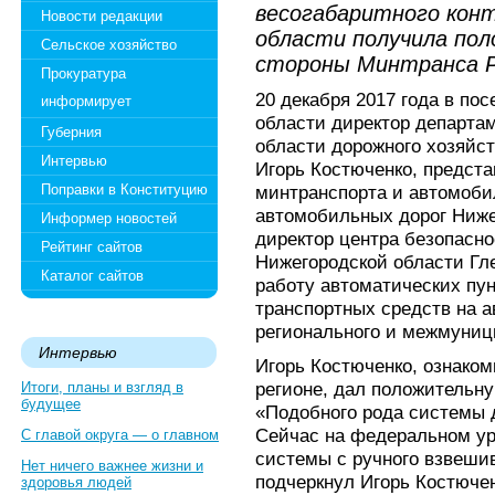
весогабаритного конт
Новости редакции
области получила пол
Сельское хозяйство
стороны Минтранса 
Прокуратура
20 декабря 2017 года в по
информирует
области директор департам
Губерния
области дорожного хозяйс
Интервью
Игорь Костюченко, предста
Поправки в Конституцию
минтранспорта и автомобил
автомобильных дорог Ниже
Информер новостей
директор центра безопасн
Рейтинг сайтов
Нижегородской области Гл
Каталог сайтов
работу автоматических пун
транспортных средств на 
регионального и межмуниц
Интервью
Игорь Костюченко, ознако
регионе, дал положительну
Итоги, планы и взгляд в
будущее
«Подобного рода системы 
Сейчас на федеральном ур
С главой округа — о главном
системы с ручного взвешив
Нет ничего важнее жизни и
подчеркнул Игорь Костючен
здоровья людей