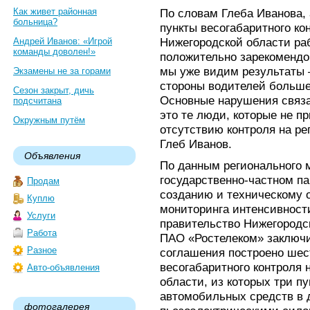
Как живет районная
По словам Глеба Иванова,
больница?
пункты весогабаритного ко
Нижегородской области раб
Андрей Иванов: «Игрой
команды доволен!»
положительно зарекомендов
мы уже видим результаты 
Экзамены не за горами
стороны водителей больше
Сезон закрыт, дичь
Основные нарушения связа
подсчитана
это те люди, которые не п
Окружным путём
отсутствию контроля на ре
Глеб Иванов.
Объявления
По данным регионального 
государственно-частном па
Продам
созданию и техническому 
Куплю
мониторинга интенсивности
Услуги
правительство Нижегородс
Работа
ПАО «Ростелеком» заключил
Разное
соглашения построено шес
весогабаритного контроля 
Авто-объявления
области, из которых три п
автомобильных средств в
фотогалерея