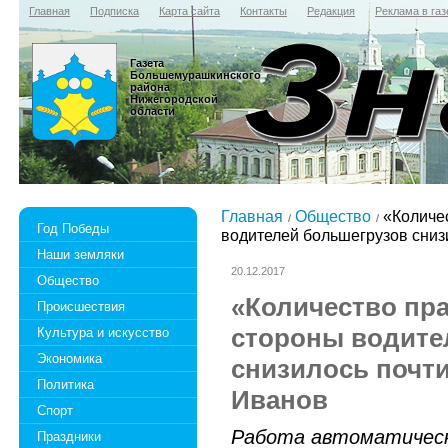
Главная
Подписка
Карта сайта
Контакты
Редакция
Реклама в газ
Газета
Большемурашкинского
района
Нижегородской
области
Главная
Общество
«Количе
Год Победы
водителей большегрузов снизи
Наши земляки
20.12.2017
Общество
«Количество пр
Происшествия
стороны водите
Культура и искусство
Экономика
снизилось почти
Политика
Иванов
Спорт
Работа автоматическ
Праздники