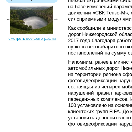
пьезоэлектрическими сило
на базе измерений параме
движении «СВК Тензо-М»,
силоприемными модулями
Как сообщили в министерс
дорог Нижегородской облас
смотреть все фотографии
2017 года благодаря работ
пунктов весогабаритного к
постановлений на сумму с
Напомним, ранее в минист
автомобильных дорог Ниже
на территории региона сф
фотовидеофиксации наруш
состоящая из четырех моб
нарушений правил парковки
передвижных комплексов. 
100 установлено на основ
клиентских групп FIFA. До 
установить дополнительно
фотовидеофиксации нару