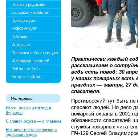
Новости редакции
Сельское хозяйство
Прокуратура
информирует
Губерния
Интервью
Поправки в Конституцию
Практически каждый год,
Информер новостей
рассказываем о сотрудн
Рейтинг сайтов
ведь есть повод: 30 апр
Каталог сайтов
у наших пожарных есть 
праздник — завтра, 27 
спасателя.
Интервью
Противоречий тут быть не
спасают людей. Но дело да
Итоги, планы и взгляд в
будущее
пожарной охраны в 2001 го
обязанности спасателей ш
С главой округа — о главном
службы пожарных читателя
Нет ничего важнее жизни и
ПЧ-129 Сергей Владимиров
здоровья людей