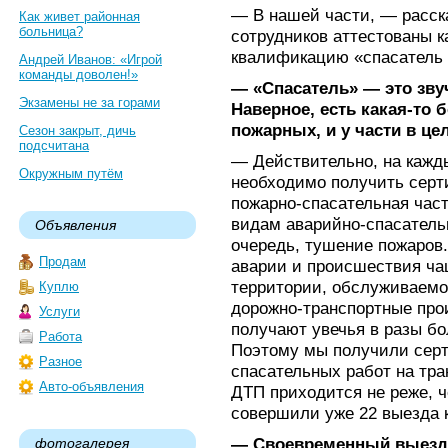
— В нашей части, — расск
Как живет районная
больница?
сотрудников аттестованы к
квалификацию «спасатель 
Андрей Иванов: «Игрой
команды доволен!»
— «Спасатель» — это зву
Экзамены не за горами
Наверное, есть какая-то 
пожарных, и у части в це
Сезон закрыт, дичь
подсчитана
— Действительно, на кажд
Окружным путём
необходимо получить серт
пожарно-спасательная час
видам аварийно-спасательн
Объявления
очередь, тушение пожаров. 
Продам
аварии и происшествия ча
территории, обслуживаемо
Куплю
дорожно-транспортные про
Услуги
получают увечья в разы б
Работа
Поэтому мы получили серт
Разное
спасательных работ на тра
Авто-объявления
ДТП приходится не реже, ч
совершили уже 22 выезда к
— Своевременный выезд к
фотогалерея