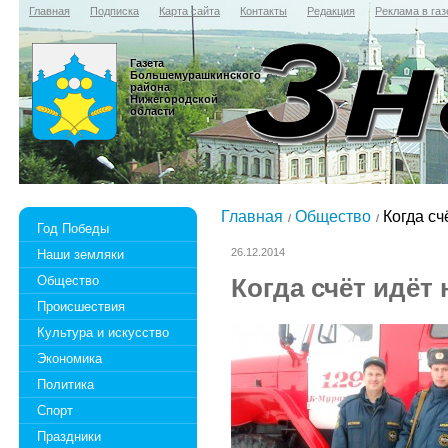
Главная
Подписка
Карта сайта
Контакты
Редакция
Реклама в газ
Газета
Большемурашкинского
района
Нижегородской
области
Главная
Общество
Когда сч
Год Победы
26.12.2014
Наши земляки
Общество
Когда счёт идёт
Происшествия
Культура и искусство
Экономика
Политика
Спорт
Праздники