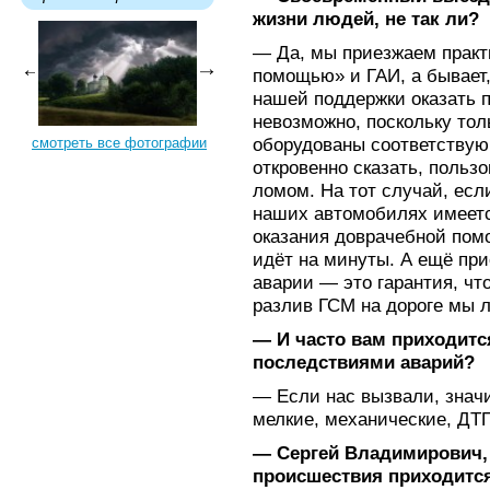
жизни людей, не так ли?
— Да, мы приезжаем практ
помощью» и ГАИ, а бывает,
нашей поддержки оказать
невозможно, поскольку то
оборудованы соответству
смотреть все фотографии
откровенно сказать, поль
ломом. На тот случай, есл
наших автомобилях имеет
оказания доврачебной помо
идёт на минуты. А ещё пр
аварии — это гарантия, что
разлив ГСМ на дороге мы 
— И часто вам приходитс
последствиями аварий?
— Если нас вызвали, значи
мелкие, механические, ДТ
— Сергей Владимирович, 
происшествия приходится 