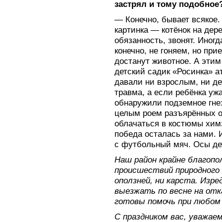
застрял и тому подобное
— Конечно, бывает всякое.
картинка — котёнок на дер
обязанность, звонят. Ино
конечно, не гоняем, но пр
достанут животное. А этим
детский садик «Росинка» а
давали ни взрослым, ни де
травма, а если ребёнка уж
обнаружили подземное гне
целым роем разъярённых о
облачаться в костюмы хим
победа осталась за нами. 
с футбольный мяч. Осы де
Наш район крайне благопо
происшествий природного 
оползней, ни карста. Изр
выезжать по весне на отк
готовы помочь при любом
С праздником вас, уважае