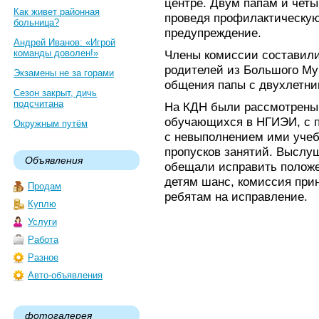
центре. Двум папам и чет
Как живет районная
проведя профилактическую
больница?
предупреждение.
Андрей Иванов: «Игрой
команды доволен!»
Члены комиссии составили
родителей из Большого Му
Экзамены не за горами
общения папы с двухлетни
Сезон закрыт, дичь
подсчитана
На КДН были рассмотрены 
обучающихся в НГИЭИ, с п
Окружным путём
с невыполнением ими учеб
пропусков занятий. Выслуш
Объявления
обещали исправить положе
детям шанс, комиссия при
Продам
ребятам на исправление.
Куплю
Услуги
Работа
Разное
Авто-объявления
фотогалерея