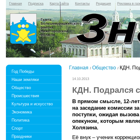
Главная
Подписка
Карта сайта
Контакты
Редакция
Реклама в газ
Газета
Большемурашкинского
района
Нижегородской
области
Главная
Общество
КДН. Под
Год Победы
14.10.2013
Наши земляки
Общество
КДН. Подрался 
Происшествия
В прямом смысле, 12-ле
Культура и искусство
на заседание комиссии з
Экономика
поступки, ожидая вызова
Политика
опекуном, которым являе
Холязина.
Спорт
Праздники
Её внук – ученик коррекци