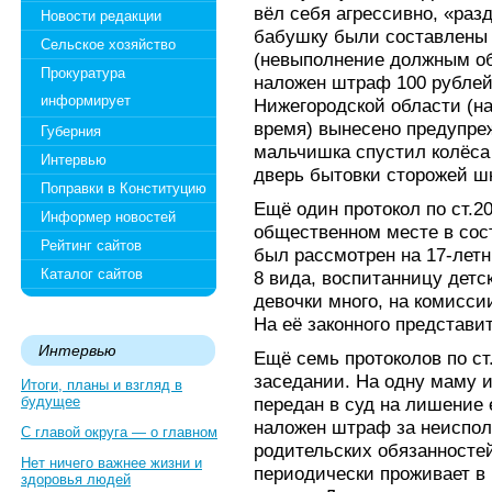
вёл себя агрессивно, «раз
Новости редакции
бабушку были составлены д
Сельское хозяйство
(невыполнение должным об
Прокуратура
наложен штраф 100 рублей и
информирует
Нижегородской области (н
время) вынесено предупреж
Губерния
мальчишка спустил колёса
Интервью
дверь бытовки сторожей ш
Поправки в Конституцию
Ещё один протокол по ст.2
Информер новостей
общественном месте в сос
Рейтинг сайтов
был рассмотрен на 17-лет
Каталог сайтов
8 вида, воспитанницу детс
девочки много, на комиссии
На её законного представи
Интервью
Ещё семь протоколов по ст
заседании. На одну маму 
Итоги, планы и взгляд в
будущее
передан в суд на лишение 
наложен штраф за неиспо
С главой округа — о главном
родительских обязанностей
Нет ничего важнее жизни и
периодически проживает в
здоровья людей