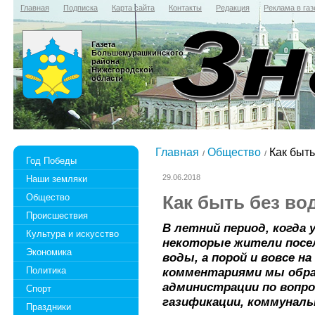
Главная
Подписка
Карта сайта
Контакты
Редакция
Реклама в газ
Газета
Большемурашкинского
района
Нижегородской
области
Главная
Общество
Как быть
Год Победы
29.06.2018
Наши земляки
Общество
Как быть без в
Происшествия
В летний период, когда 
Культура и искусство
некоторые жители посе
Экономика
воды, а порой и вовсе н
Политика
комментариями мы обр
администрации по вопр
Спорт
газификации, коммунальн
Праздники