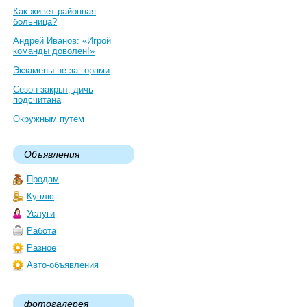
Как живет районная
больница?
Андрей Иванов: «Игрой
команды доволен!»
Экзамены не за горами
Сезон закрыт, дичь
подсчитана
Окружным путём
Объявления
Продам
Куплю
Услуги
Работа
Разное
Авто-объявления
фотогалерея