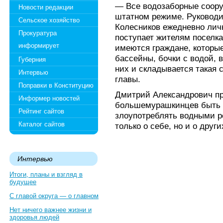
— Все водозаборные соору
Новости редакции
штатном режиме. Руководи
Сельское хозяйство
Колесников ежедневно личн
Прокуратура
поступает жителям поселка
информирует
имеются граждане, которые
бассейны, бочки с водой, в
Губерния
них и складывается такая 
Интервью
главы.
Поправки в Конституцию
Дмитрий Александрович п
Информер новостей
большемурашкинцев быть 
Рейтинг сайтов
злоупотреблять водными р
Каталог сайтов
только о себе, но и о други
Интервью
Итоги, планы и взгляд в
будущее
С главой округа — о главном
Нет ничего важнее жизни и
здоровья людей