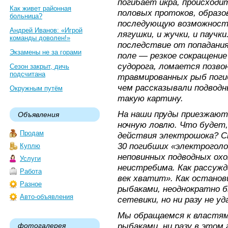
погибает икра, происход
Как живет районная
половых протоков, образо
больница?
последующую возможность
Андрей Иванов: «Игрой
лягушки, и жучки, и паучк
команды доволен!»
последствие от попадания
Экзамены не за горами
поле — резкое сокращение
судорога, ломается позво
Сезон закрыт, дичь
подсчитана
травмированных рыб погиб
чем рассказывали подводн
Окружным путём
такую картину.
На наши пруды приезжают 
Объявления
ночную ловлю. Что будет,
Продам
действия электрошока? С
30 погибших «электроголо
Куплю
неповинных подводных охо
Услуги
неистребима. Как рассуж
Работа
век хватит». Как остано
Разное
рыбаками, неоднократно б
Авто-объявления
сетевики, но ни разу не 
Мы обращаемся к властям 
рыбаками, ни разу в этом 
фотогалерея