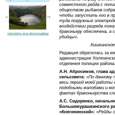
совместного рейда с поли
обществом рыбаков собрат
чтобы запустить его в пр
туда погружные электрод
воздействии разряда ток
браконьеру обеспечена, а 
смотреть все фотографии
убийцы».
Кишкинское
Редакция обратилась за к
администрации Холязинско
отделения полиции района
А.Н. Абросимов, глава а
сельсовета:
«По данному п
весь период моей работы 
подобными жалобами и воп
фактах браконьерства сл
А.С. Сидоренко, начальн
Большемурашкинского р
«Княгининский»:
«Рейды с