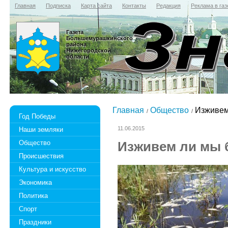
Главная
Подписка
Карта сайта
Контакты
Редакция
Реклама в газ
Газета
Большемурашкинского
района
Нижегородской
области
Главная
Общество
Изживем
Год Победы
11.06.2015
Наши земляки
Общество
Изживем ли мы 
Происшествия
Культура и искусство
Экономика
Политика
Спорт
Праздники