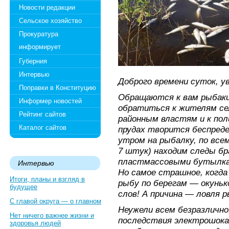
Новости редакции
Сельское хозяйство
Прокуратура
информирует
Губерния
Интервью
Доброго времени суток, у
Поправки в Конституцию
Обращаются к вам рыбаки
Информер новостей
обратиться к жителям сел
Рейтинг сайтов
районным властям и к пол
Каталог сайтов
прудах творится беспреде
утром на рыбалку, по всем
7 штук) находим следы бр
пластмассовыми бутылкам
Интервью
Но самое страшное, когд
Итоги, планы и взгляд в
рыбу по берегам — окунь
будущее
слов! А причина — ловля 
С главой округа — о главном
Неужели всем безразлично
Нет ничего важнее жизни и
последствия электрошок
здоровья людей