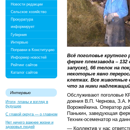
Новости редакции
Сельское хозяйство
Прокуратура
информирует
Губерния
Интервью
Поправки в Конституцию
Всё поголовье крупного 
Информер новостей
ферме племзавода – 132 
Рейтинг сайтов
запуске), 66 телок на п
Каталог сайтов
некоторые явно перерос
клетках. Все животные 
что за ними надлежащий
Интервью
Обслуживают поголовье КР
доения В.П. Чернова, З.А. 
Итоги, планы и взгляд в
будущее
Ворожейкина. Оператор дой
Панькин, заведующая ферма
С главой округа — о главном
Техник-осеменатор на данн
Нет ничего важнее жизни и
здоровья людей
— Коллектив у нас ответст