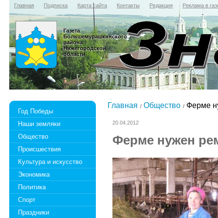
Главная
Подписка
Карта сайта
Контакты
Редакция
Реклама в газ
Газета
Большемурашкинского
района
Нижегородской
области
Главная
Общество
Ферме н
Год Победы
20.04.2012
Наши земляки
Общество
Ферме нужен ре
Происшествия
Культура и искусство
Экономика
Политика
Спорт
Праздники