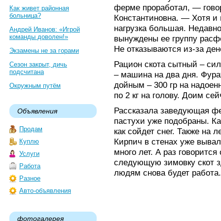
ферме проработал, — гово
Как живет районная
больница?
Константиновна. — Хотя и н
нагрузка большая. Недавно
Андрей Иванов: «Игрой
команды доволен!»
вынуждены ее группу расф
Не отказываются из-за ден
Экзамены не за горами
Рацион скота сытный – сил
Сезон закрыт, дичь
подсчитана
– машина на два дня. Фура
дойным – 300 гр на надоен
Окружным путём
по 2 кг на голову. Доим сей
Рассказала заведующая ф
Объявления
пастухи уже подобраны. Ка
Продам
как сойдет снег. Также на 
Кирпич в стенах уже вывал
Куплю
много лет. А раз говорится
Услуги
следующую зимовку скот з
Работа
людям снова будет работа.
Разное
Авто-объявления
фотогалерея