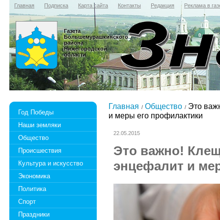
Главная
Подписка
Карта сайта
Контакты
Редакция
Реклама в газ
Газета
Большемурашкинского
района
Нижегородской
области
Главная
Общество
Это важ
Год Победы
и меры его профилактики
Наши земляки
22.05.2015
Общество
Это важно! Кле
Происшествия
энцефалит и ме
Культура и искусство
Экономика
Политика
Спорт
Праздники