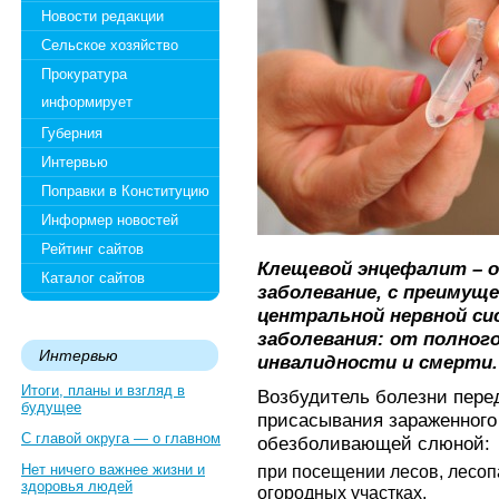
Новости редакции
Сельское хозяйство
Прокуратура
информирует
Губерния
Интервью
Поправки в Конституцию
Информер новостей
Рейтинг сайтов
Клещевой энцефалит – о
Каталог сайтов
заболевание, с преиму
центральной нервной с
заболевания: от полног
Интервью
инвалидности и смерти.
Итоги, планы и взгляд в
Возбудитель болезни пере
будущее
присасывания зараженного
С главой округа — о главном
обезболивающей слюной:
Нет ничего важнее жизни и
при посещении лесов, лесоп
здоровья людей
огородных участках,