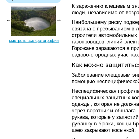
К заражению клещевым эн
люди, независимо от возра
Наибольшему риску подвер
связана с пребыванием в 
строители автомобильных и
смотреть все фотографии
газопроводов, линий элект
Горожане заражаются в при
садово-огородных участках
Как можно защититьс
Заболевание клещевым эн
помощью неспецифической
Неспецифическая профила
специальных защитных ко
одежды, которая не должна
через воротник и обшлага
рукава, которые у запясти
рубашку в брюки, концы бр
шею закрывают косынкой.