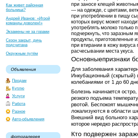
при заносе клещей животным
Как живет районная
— на одежде, с цветами, ветка
больница?
при употреблении в пищу сыр
Андрей Иванов: «Игрой
которых вирус может находи
команды доволен!»
употреблять молоко только 
Экзамены не за горами
подчеркнуть, что заразным я
продукты, приготовленные из н
Сезон закрыт, дичь
при втирании в кожу вируса
подсчитана
расчесывании места укуса.
Окружным путём
Основныепризнаки б
Для заболевания характерн
Объявления
Инкубационный (скрытый) п
Продам
колебаниями от 1 до 60 дн
Куплю
Болезнь начинается остро,
Услуги
резкого подъема температу
Работа
рвотой. Беспокоят мышечн
локализуются в области ше
Разное
Внешний вид больного хар
Авто-объявления
которое нередко распростра
Кто подвержен зара
фотогалерея