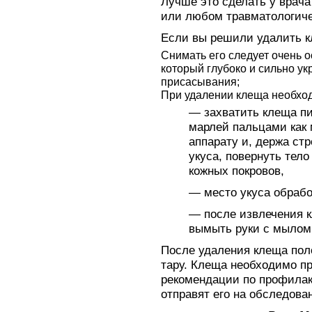
Лучше это сделать у врача
или любом травматологиче
Если вы решили удалить к
Снимать его следует очень о
который глубоко и сильно ук
присасывания;
При удалении клеща необхо
— захватить клеща п
марлей пальцами как 
аппарату и, держа ст
укуса, повернуть тело
кожных покровов,
— место укуса обраб
— после извлечения 
вымыть руки с мылом
После удаления клеща пол
тару. Клеща необходимо пр
рекомендации по профилак
отправят его на обследова