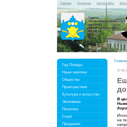
Главная
Подписка
Карта сайта
Конт
Газета
Большемурашкинского
района
Нижегородской
области
Главна
Год Победы
27.05.
Наши земляки
Ещ
Общество
Происшествия
до
Культура и искусство
В це
Экономика
Ниже
доро
Политика
Итог
Спорт
на т
Праздники
напр