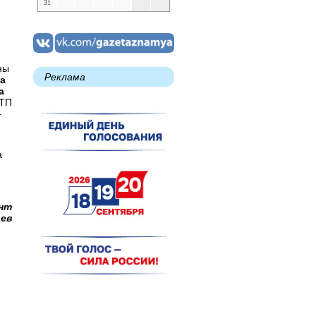
31
ны
Реклама
а
а
ДТП
—
а
ант
рев