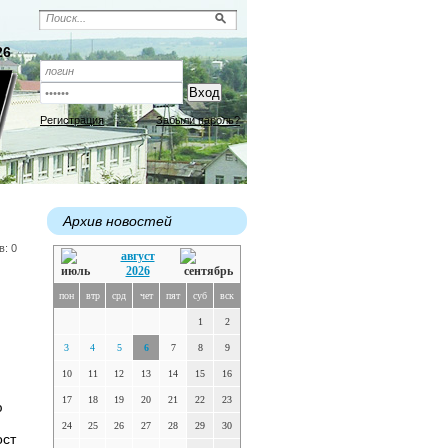
26
Регистрация
Забыли пароль?
Архив новостей
в: 0
август
2026
пон
втр
срд
чет
пят
суб
вск
1
2
3
4
5
6
7
8
9
10
11
12
13
14
15
16
17
18
19
20
21
22
23
ю
24
25
26
27
28
29
30
ост