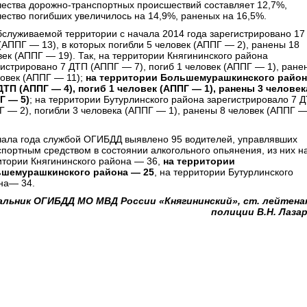
чества дорожно-транспортных происшествий составляет 12,7%,
чество погибших увеличилось на 14,9%, раненых на 16,5%.
бслуживаемой территории с начала 2014 года зарегистрировано 17
(АППГ — 13), в которых погибли 5 человек (АППГ — 2), ранены 18
век (АППГ — 19). Так, на территории Княгининского района
гистрировано 7 ДТП (АППГ — 7), погиб 1 человек (АППГ — 1), ране
ловек (АППГ — 11);
на территории Большемурашкинского район
ДТП (АППГ — 4), погиб 1 человек (АППГ — 1), ранены 3 человек
Г — 5)
; на территории Бутурлинского района зарегистрировало 7 
Г — 2), погибли 3 человека (АППГ — 1), ранены 8 человек (АППГ 
чала года службой ОГИБДД выявлено 95 водителей, управлявших
спортным средством в состоянии алкогольного опьянения, из них н
итории Княгининского района — 36,
на территории
шемурашкинского района — 25
, на территории Бутурлинского
на— 34.
альник ОГИБДД МО МВД России «Княгининский», ст. лейтен
полиции В.Н. Лаза