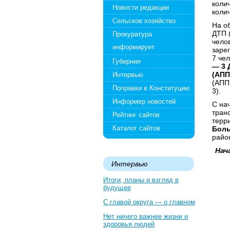
коли
Новости редакции
коли
Сельское хозяйство
На о
ДТП 
Прокуратура
чело
информирует
заре
7 че
Губерния
— 3 
(АПП
Интервью
(АПП
Поправки в Конституцию
3).
Информер новостей
С на
тран
Рейтинг сайтов
терр
Каталог сайтов
Боль
райо
Нач
Интервью
Итоги, планы и взгляд в
будущее
С главой округа — о главном
Нет ничего важнее жизни и
здоровья людей