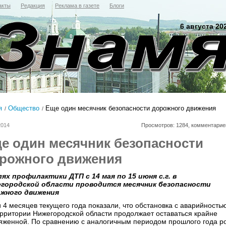
акты
Редакция
Реклама в газете
Блоги
6 августа 20
я
Общество
Еще один месячник безопасности дорожного движения
2014
Просмотров: 1284, комментарие
е один месячник безопасности
рожного движения
лях профилактики ДТП с 14 мая по 15 июня с.г. в
городской области проводится месячник безопасности
жного движения
и 4 месяцев текущего года показали, что обстановка с аварийность
ерритории Нижегородской области продолжает оставаться крайне
яженной. По сравнению с аналогичным периодом прошлого года р