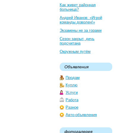
Как живет районная
больница?
Андрей Иванов: «Игрой
команды доволен!»
Экзамены не за горами
Сезон закрыт, дичь
подсчитана
Окружным путём
Объявления
Продам
Куплю
Услуги
Работа
Разное
Авто-объявления
фотогалерея