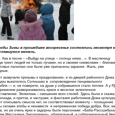
оды Зимы в прошедшее воскресенье состоялись несмотря н
улявшуюся метель.
. Как в песне – «Выйду на улице – солнца нема…». В масленицу
це греет людей не только лучами, но и своими символами – блинам
рговых палатках они были уже припасены заранее. Жаль, уже
дные.
от зазвучали призывы к празднованию, и из дверей районного Дома
туры выкатилось Солнышко в сопровождении танцевального
мбля — и, не поверите, на душе у собравшихся стало теплее. А у Р
временем разворачивалось яркое и веселое эклектичное
тавление. Эклектика – смешение всех стилей. Здесь была и сказка,
онада, и притча, и частушки, и фантазия работников Дома культур
т описывать смысла нет, он соответствовал моменту – похищение
ы силами злобы и ненависти и непременная победа добра. Все, ка
да, но уж очень ярки и задорны были персонажи: «Баба-Рассшибух
ам Мессалина Заколупкина», обаятельный и соблазнительный Чер