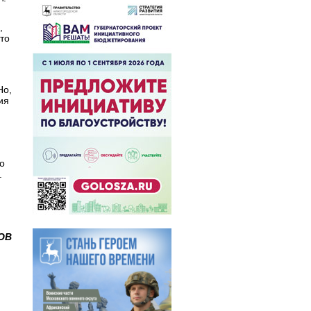
,
то
Но,
ия
о
.
ОВ