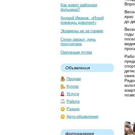
Впро
Как живет районная
больница?
Весн
ярко
Андрей Иванов: «Игрой
до де
команды доволен!»
Весе
Экзамены не за горами
годы
посе
Сезон закрыт, дичь
види
подсчитана
проси
Окружным путём
Рабо
пред
спор
Объявления
детиш
смея
Продам
Рядо
коло
Куплю
азар
Услуги
позв
Работа
Разное
Авто-объявления
фотогалерея