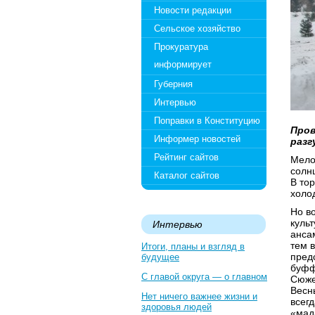
Новости редакции
Сельское хозяйство
Прокуратура
информирует
Губерния
Интервью
Поправки в Конституцию
Пров
Информер новостей
разг
Рейтинг сайтов
Мело
солн
Каталог сайтов
В то
холо
Но в
куль
Интервью
анса
тем 
Итоги, планы и взгляд в
предс
будущее
буфф
С главой округа — о главном
Сюже
Весн
Нет ничего важнее жизни и
всег
здоровья людей
«мад