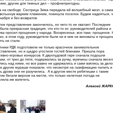
чем, другие для темных дел – профнепригодны.
а на свободе. Сестрица Зима передала ей волшебный жезл, а сама
 вспыхнув жарким пламенем, покинула поселок. Будем надеяться, ч
кабря и без возвратов.
лое представление закончилось, но чего-то не хватает. Последние
 была прекрасная традиция, что кто-то из руководителей района и
лка просил прощения у народа. Воскресенье, все-таки, прощеное. 
мо, в этом году, руководители были ни в чем не виноваты и прощен
ть не стали.
тники РДК подготовили не только красочное занимательное
ставление, но и щедро угостили гостей блинами. Пришла пора
тивно-игровых конкурсов. К двухпудовой гире сначала подошли
ки, от трех до пяти, подержались за ручку, мужчины сначала весел
лись над ними, но все равно не удержались и сами взялись за дело
м другие мураши показали, что несмотря на газификацию пилить и
ть дрова они не разучились. А в другом месте ребятишки с таким
том бегали верхом на метле, что только нелетная погода не
олила им взлететь.
Алексей ЖАРК