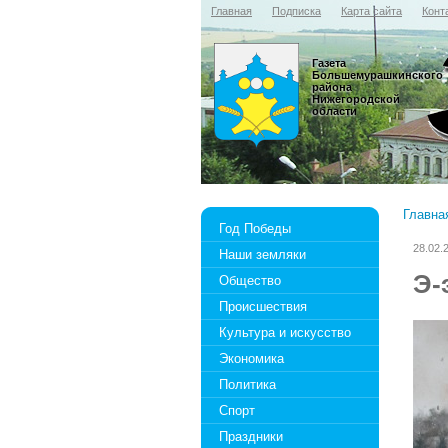
Главная
Подписка
Карта сайта
Конт
Газета
Большемурашкинского
района
Нижегородской
области
Главна
Год Победы
28.02.
Наши земляки
Э-
Общество
Происшествия
Культура и искусство
Экономика
Политика
Спорт
Праздники