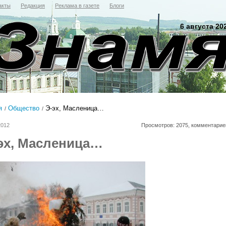
акты
Редакция
Реклама в газете
Блоги
6 августа 20
я
Общество
Э-эх, Масленица…
2012
Просмотров: 2075, комментарие
эх, Масленица…