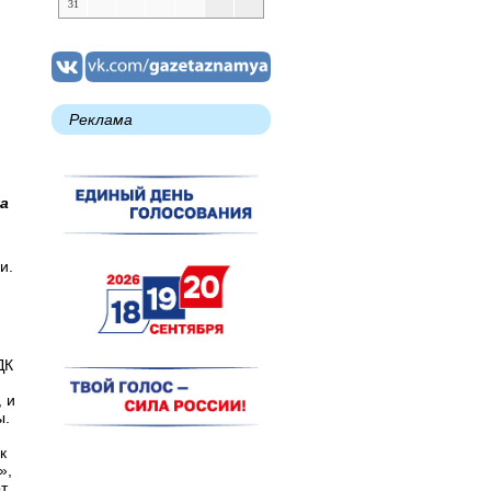
31
Реклама
а
и.
ДК
 и
ы.
к
а»,
т.