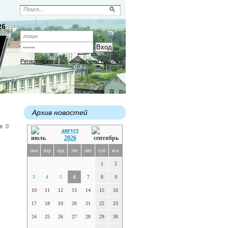
26
Регистрация
Забыли пароль?
Архив новостей
в: 0
август
2026
пон
втр
срд
чет
пят
суб
вск
1
2
3
4
5
6
7
8
9
10
11
12
13
14
15
16
17
18
19
20
21
22
23
24
25
26
27
28
29
30