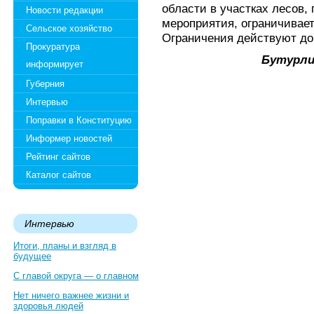
области в участках лесов,
Новости редакции
мероприятия, ограничивае
Сельское хозяйство
Ограничения действуют до
Прокуратура
Бутурли
информирует
Губерния
Интервью
Поправки в Конституцию
Информер новостей
Рейтинг сайтов
Каталог сайтов
Интервью
Итоги, планы и взгляд в
будущее
С главой округа — о главном
Нет ничего важнее жизни и
здоровья людей