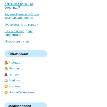
Как живет районная
больница?
Андрей Иванов: «Игрой
команды доволен!»
Экзамены не за горами
Сезон закрыт, дичь
подсчитана
Окружным путём
Объявления
Продам
Куплю
Услуги
Работа
Разное
Авто-объявления
фотогалерея