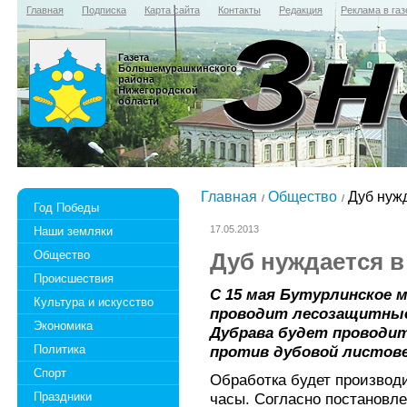
Главная
Подписка
Карта сайта
Контакты
Редакция
Реклама в газ
Газета
Большемурашкинского
района
Нижегородской
области
Главная
Общество
Дуб нужд
Год Победы
17.05.2013
Наши земляки
Общество
Дуб нуждается в
Происшествия
С 15 мая Бутурлинское 
Культура и искусство
проводит лесозащитные
Экономика
Дубрава будет проводи
Политика
против дубовой листов
Спорт
Обработка будет производи
Праздники
часы. Согласно постановл