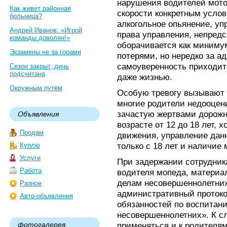
нарушения водителей мото
Как живет районная
скорости конкретным услов
больница?
алкогольное опьянение, уп
Андрей Иванов: «Игрой
права управления, непред
команды доволен!»
оборачивается как миним
Экзамены не за горами
потерями, но нередко за а
самоуверенность приходит
Сезон закрыт, дичь
подсчитана
даже жизнью.
Окружным путём
Особую тревогу вызывают 
многие родители недооцен
зачастую жертвами дорожн
Объявления
возрасте от 12 до 18 лет, 
Продам
движения, управление дан
только с 18 лет и наличие
Куплю
Услуги
При задержании сотрудник
Работа
водителя мопеда, материа
делам несовершеннолетних
Разное
административный проток
Авто-объявления
обязанностей по воспитан
несовершеннолетних». К сл
фотогалерея
применяться и к родителя