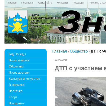
Главная
Подписка
Карта сайта
Контакты
Редакция
Реклама в газ
Газета
Большемурашкинского
района
Нижегородской
области
Главная
Общество
ДТП с уч
Год Победы
21.09.2018
Наши земляки
Общество
ДТП с участием 
Происшествия
Культура и искусство
Экономика
Политика
Спорт
Праздники