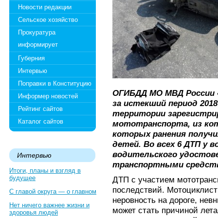
Новости редакции
Сельское хозяйство
Прокуратура
информирует
Губерния
Интервью
Поправки в Конституцию
ОГИБДД МО МВД России 
Информер новостей
за истекший период 2018
Рейтинг сайтов
территории зарегистрир
Каталог сайтов
мототранспорта, из кот
которых ранения получил
детей. Во всех 6 ДТП у 
водительского удостове
Интервью
транспортными средст
Итоги, планы и взгляд в
будущее
ДТП с участием мототранс
последствий. Мотоциклис
С главой округа — о главном
неровность на дороге, нев
Нет ничего важнее жизни и
может стать причиной лет
здоровья людей