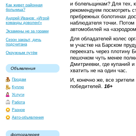
и болельщикам? Для тех, 
Как живет районная
рекомендуем посмотреть ст
больница?
прибрежных болотинах до
Андрей Иванов: «Игрой
наблюдателя точки. Потом
команды доволен!»
автомобилей на «аэродром
Экзамены не за горами
Для обладателей колес орг
Сезон закрыт, дичь
подсчитана
м участке на Барском пруд
переехать через плотину 
Окружным путём
пешочком чуть менее полк
Дмитриевки, где купаний и
Объявления
хватить не на один час.
И, конечно же, все зрител
Продам
победителей.
16+
Куплю
Услуги
Работа
Разное
Авто-объявления
фотогалерея