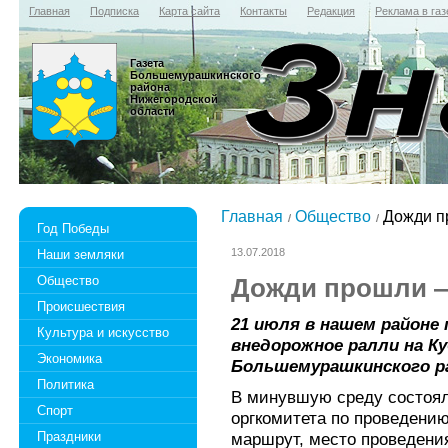
Главная
Подписка
Карта сайта
Контакты
Редакция
Реклама в газ
Газета
Большемурашкинского
района
Нижегородской
области
Главная
Общество
Дожди пр
Год Победы
13.07.2018
Наши земляки
Общество
Дожди прошли —
Происшествия
21 июля в нашем районе
Культура и искусство
внедорожное ралли на К
Экономика
Большемурашкинского р
Политика
В минувшую среду состоял
Спорт
оргкомитета по проведению
Праздники
маршрут, место проведени