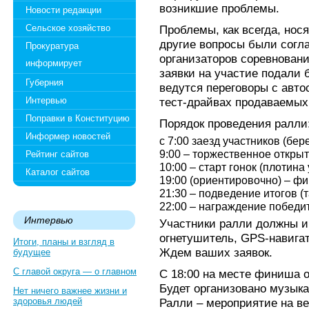
возникшие проблемы.
Новости редакции
Сельское хозяйство
Проблемы, как всегда, нос
другие вопросы были согла
Прокуратура
организаторов соревновани
информирует
заявки на участие подали 
Губерния
ведутся переговоры с авт
Интервью
тест-драйвах продаваемых
Поправки в Конституцию
Порядок проведения ралли
Информер новостей
с 7:00 заезд участников (бере
9:00 – торжественное открыт
Рейтинг сайтов
10:00 – старт гонок (плотина 
Каталог сайтов
19:00 (ориентировочно) – фи
21:30 – подведение итогов (т
22:00 – награждение победит
Интервью
Участники ралли должны и
огнетушитель, GPS-навигат
Итоги, планы и взгляд в
Ждем ваших заявок.
будущее
С главой округа — о главном
С 18:00 на месте финиша 
Будет организовано музык
Нет ничего важнее жизни и
здоровья людей
Ралли – мероприятие на ве