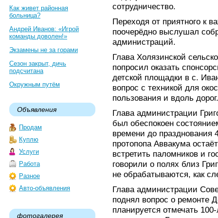
сотрудничество.
Как живет районная
больница?
Переходя от приятного к 
Андрей Иванов: «Игрой
поочерёдно выслушал собр
команды доволен!»
администраций.
Экзамены не за горами
Глава Холязинской сельск
Сезон закрыт, дичь
попросил оказать спонсор
подсчитана
детской площадки в с. Ива
Окружным путём
вопрос с техникой для око
пользования и вдоль дорог
Объявления
Глава администрации Григо
был обеспокоен состоянием
Продам
времени до празднования 4
Куплю
протопопа Аввакума остаёт
Услуги
встретить паломников и го
говорили о полях близ Гри
Работа
не обрабатываются, как сл
Разное
Авто-объявления
Глава администрации Совет
поднял вопрос о ремонте Д
планируется отмечать 100-
фотогалерея