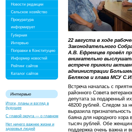
Новости редакции
Сельское хозяйство
Прокуратура
информирует
Губерния
22 августа в ходе рабоч
Интервью
Законодательного Собр
Поправки в Конституцию
А.В. Ефремцев провёл п
внимательно выслушать
Информер новостей
встрече приняли активн
Рейтинг сайтов
администрации Большему
Каталог сайтов
Беляков и глава МСУ С.И
Встреча началась с приятн
районного Совета ветеран
Интервью
депутата за подаренный и
Итоги, планы и взгляд в
48200 рублей. Следом за 
будущее
выразила признательность
С главой округа — о главном
баяна для народного хора 
тысяч рублей. Обе женщины
Нет ничего важнее жизни и
здоровья людей
поддержка очень важна и 