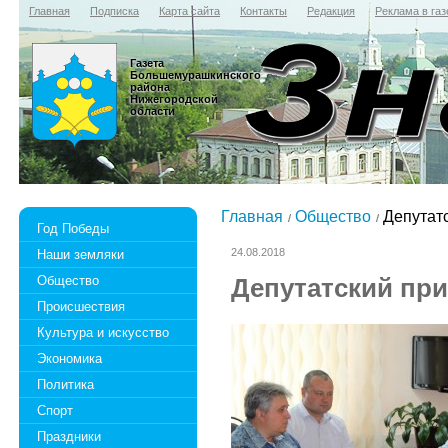
Главная
Подписка
Карта сайта
Контакты
Редакция
Реклама в газ
Газета
Большемурашкинского
района
Нижегородской
области
Главная
Общество
Депутат
Год Победы
24.08.2018
Наши земляки
Общество
Депутатский пр
Происшествия
Культура и искусство
Экономика
Политика
Спорт
Праздники