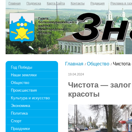
Главная
Подписка
Карта сайта
Контакты
Редакция
Реклама в газ
Газета
Большемурашкинского
района
Нижегородской
области
Главная
Общество
Чистота 
Год Победы
19.04.2024
Наши земляки
Общество
Чистота — залог
Происшествия
красоты
Культура и искусство
Экономика
Политика
Спорт
Праздники