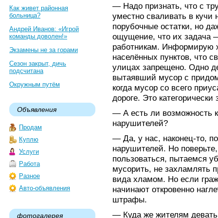
— Надо признать, что с тр
Как живет районная
уместно сваливать в кучи 
больница?
порубочные остатки, но да
Андрей Иванов: «Игрой
ощущение, что их задача 
команды доволен!»
работникам. Информирую ж
Экзамены не за горами
населённых пунктов, что с
Сезон закрыт, дичь
улицах запрещено. Одно де
подсчитана
вытаявший мусор с придом
Окружным путём
когда мусор со всего приу
дороге. Это категорически
Объявления
— А есть ли возможность к
нарушителей?
Продам
— Да, у нас, наконец-то, 
Куплю
нарушителей. Но поверьте,
Услуги
пользоваться, пытаемся уб
Работа
мусорить, не захламлять 
Разное
вида хламом. Но если граж
Авто-объявления
начинают откровенно нагл
штрафы.
— Куда же жителям девать 
фотогалерея