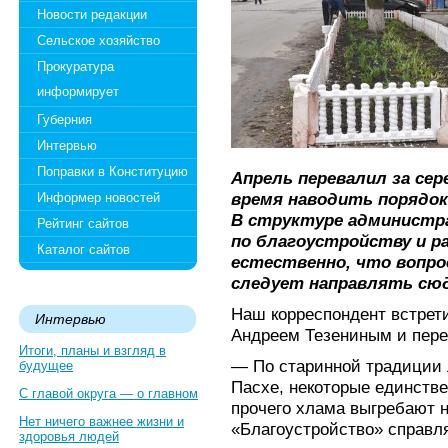
Новости редакции
Сельское хозяйство
Прокуратура
информирует
Губерния
Интервью
Поправки в Конституцию
Апрель перевалил за сер
время наводить порядок
Информер новостей
В структуре администра
Рейтинг сайтов
по благоустройству и 
Каталог сайтов
естественно, что вопро
следует направлять сюд
Наш корреспондент встрет
Интервью
Андреем Тезениным и пере
Итоги, планы и взгляд в
— По старинной традиции 
будущее
Пасхе, некоторые единстве
С главой округа — о главном
прочего хлама выгребают 
Нет ничего важнее жизни и
«Благоустройство» справл
здоровья людей