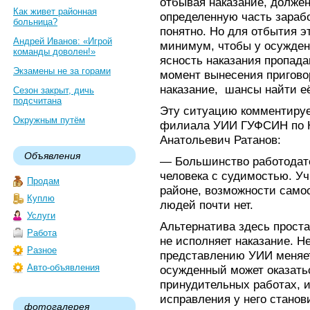
отбывая наказание, должен
Как живет районная
определенную часть зарабо
больница?
понятно. Но для отбытия э
Андрей Иванов: «Игрой
минимум, чтобы у осужденн
команды доволен!»
ясность наказания пропада
Экзамены не за горами
момент вынесения пригово
наказание, шансы найти её
Сезон закрыт, дичь
подсчитана
Эту ситуацию комментиру
Окружным путём
филиала УИИ ГУФСИН по Н
Анатольевич Ратанов:
Объявления
— Большинство работодате
человека с судимостью. У
Продам
районе, возможности самос
Куплю
людей почти нет.
Услуги
Альтернатива здесь проста
Работа
не исполняет наказание. Н
Разное
представлению УИИ меняет
Авто-объявления
осужденный может оказатьс
принудительных работах, и
исправления у него станов
фотогалерея