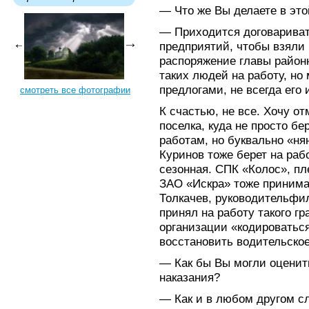
— Что же Вы делаете в эт
— Приходится договариват
предприятий, чтобы взяли 
распоряжение главы райо
таких людей на работу, но
предлогами, не всегда его 
смотреть все фотографии
К счастью, не все. Хочу о
поселка, куда не просто б
работам, но буквально «н
Куринов тоже берет на рабо
сезонная. СПК «Колос», п
ЗАО «Искра» тоже принимаю
Толкачев, руководительфил
принял на работу такого гр
организации «кодироваться
восстановить водительское
— Как бы Вы могли оценит
наказания?
— Как и в любом другом с