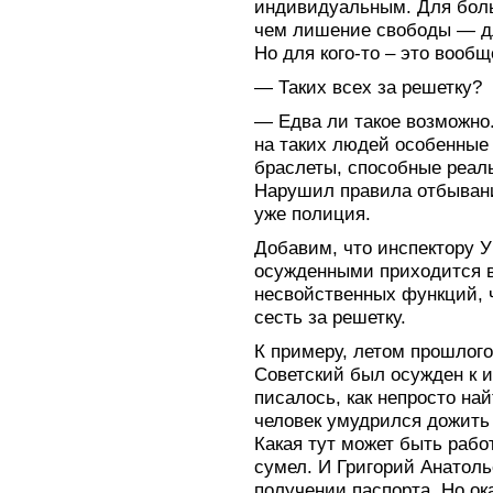
индивидуальным. Для бол
чем лишение свободы — для
Но для кого-то – это вообщ
— Таких всех за решетку?
— Едва ли такое возможно
на таких людей особенные
браслеты, способные реаль
Нарушил правила отбывани
уже полиция.
Добавим, что инспектору У
осужденными приходится в
несвойственных функций, 
сесть за решетку.
К примеру, летом прошлого
Советский был осужден к 
писалось, как непросто най
человек умудрился дожить 
Какая тут может быть рабо
сумел. И Григорий Анатол
получении паспорта. Но ок