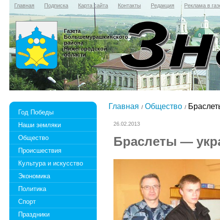
Главная
Подписка
Карта сайта
Контакты
Редакция
Реклама в газ
Газета
Большемурашкинского
района
Нижегородской
области
Главная
Общество
Браслет
Год Победы
26.02.2013
Наши земляки
Общество
Браслеты — укр
Происшествия
Культура и искусство
Экономика
Политика
Спорт
Праздники