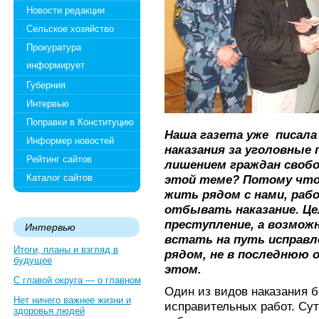
Новости редакции
Сельское хозяйство
Прокуратура
информирует
Губерния
Интервью
Поправки в Конституцию
Наша газета уже писала
Информер новостей
наказания за уголовные 
Рейтинг сайтов
лишением граждан свобо
Каталог сайтов
этой теме? Потому чт
жить рядом с нами, раб
отбывать наказание. Це
преступление, а возмож
Интервью
встать на путь исправл
Итоги, планы и взгляд в
рядом, не в последнюю о
будущее
этом.
С главой округа — о главном
Один из видов наказания 
Нет ничего важнее жизни и
исправительных работ. Сут
здоровья людей