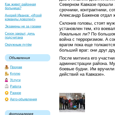
Северном Кавказе прошли
Как живет районная
больница?
срочники, контрактники, с
Александр Баженов отдал ж
Андрей Иванов: «Игрой
команды доволен!»
Склонив головы, стоят муж
Экзамены не за горами
установлен тем, кто воева
Локальных ли? По большом
Сезон закрыт, дичь
подсчитана
война с терроризмом. А с
врагом пока еще толкаются
Окружным путём
больший враг: они друг др
После митинга его участни
Объявления
администрации района. М
Продам
боевые будни. Им вручили
Куплю
действий на Кавказе».
Услуги
Работа
Разное
Авто-объявления
фотогалерея