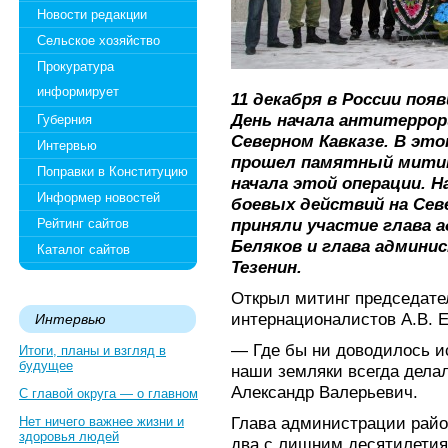
Новости редакции
Сельское хозяйство
Прокуратура
информирует
11 декабря в России поя
День начала антитеррор
Губерния
Северном Кавказе. В эт
Интервью
прошел памятный митин
Поправки в Конституцию
начала этой операции. Н
Информер новостей
боевых действий на Сев
приняли участие глава 
Рейтинг сайтов
Беляков и глава админис
Каталог сайтов
Тезенин.
Открыл митинг председате
интернационалистов А.В. 
Интервью
— Где бы ни доводилось и
Итоги, планы и взгляд в
будущее
наши земляки всегда делал
Александр Валерьевич.
С главой округа — о главном
Глава администрации район
Нет ничего важнее жизни и
здоровья людей
два с лишним десятилетия