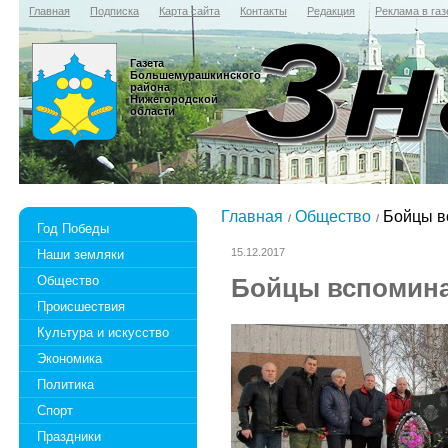
Главная
Подписка
Карта сайта
Контакты
Редакция
Реклама в газ
Газета
Большемурашкинского
района
Нижегородской
области
Главная
Общество
Бойцы в
Год Победы
15.12.2017
Наши земляки
Общество
Бойцы вспомин
Происшествия
Культура и искусство
Экономика
Политика
Спорт
Праздники