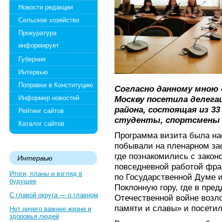
Новости редакции
Сельское хозяйство
Прокуратура
информирует
Губерния
Интервью
Поправки в Конституцию
Согласно данному мною 
Информер новостей
Москву посетила делега
района, состоящая из 33
Рейтинг сайтов
студенты, спортсмены 
Каталог сайтов
Программа визита была на
побывали на пленарном за
где познакомились с закон
Интервью
повседневной работой фра
Итоги, планы и взгляд в
по Государственной Думе и
будущее
Поклонную гору, где в пре
С главой округа — о главном
Отечественной войне возл
памяти и славы» и посети
Нет ничего важнее жизни и
здоровья людей