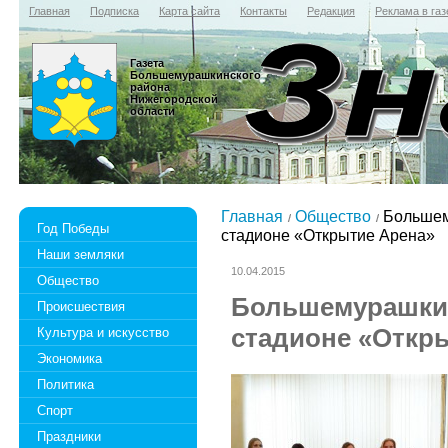
Главная
Подписка
Карта сайта
Контакты
Редакция
Реклама в газ
Газета
Большемурашкинского
района
Нижегородской
области
Главная
Общество
Большем
Год Победы
стадионе «Открытие Арена»
Наши земляки
10.04.2015
Общество
Большемурашкин
Происшествия
стадионе «Откр
Культура и искусство
Экономика
Политика
Спорт
Праздники