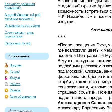
В завершение поездки бо
Как живет районная
стадион «Открытие Арена»
больница?
возможность встретиться 
Андрей Иванов: «Игрой
Н.К. Измайловым и посмотр
команды доволен!»
изнутри.
Экзамены не за горами
Александ
Сезон закрыт, дичь
подсчитана
* * *
Окружным путём
«После посещения Госдумы
где возложили цветы к ме
посетили Центральный Муз
Объявления
В музее экскурсия проход
Продам
подробным рассказом о каж
под Москвой, блокада Лени
Куплю
форсирование Днепра и шт
Услуги
скорби у каждого из прису
Работа
сопереживания, которые п
Разное
страшных событий. Покида
Авто-объявления
подвиг нашего народа, — 
Александровна Савельев
Александру Борисовичу Ва
фотогалерея