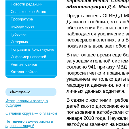
перевозок детей. Совещ
Новости редакции
администрации Д.А. Мак
Сельское хозяйство
Представитель ОГИБДД МО
Прокуратура
Данилов сообщил, что лю
информирует
обеспечения безопасности 
наблюдается увеличение а
Губерния
несовершеннолетних, а в 
Интервью
показатель вызывает обос
Поправки в Конституцию
В настоящее время еще бо
Информер новостей
за уведомительной систем
Рейтинг сайтов
согласно 941 приказу МВД 
Каталог сайтов
попросил четко и правильн
указанием не только даты 
маршрута движения, но и т
личных данных водителя.
Интервью
В связи с жесткими требов
Итоги, планы и взгляд в
будущее
детей как-то диссонансно 
пользование автобусами с
С главой округа — о главном
января 2018 года. Неужели
Нет ничего важнее жизни и
автобусы заменят на новы
здоровья людей