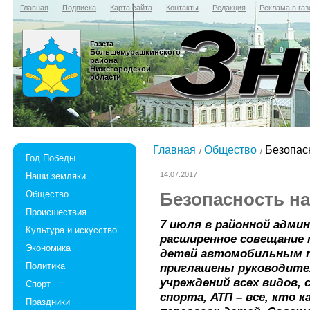
Главная
Подписка
Карта сайта
Контакты
Редакция
Реклама в газ
Газета
Большемурашкинского
района
Нижегородской
области
Главная
Общество
Безопасн
Год Победы
14.07.2017
Наши земляки
Общество
Безопасность на
Происшествия
7 июля в районной адми
Культура и искусство
расширенное совещание 
Экономика
детей автомобильным т
Политика
приглашены руководите
учреждений всех видов,
Спорт
спорта, АТП – все, кто к
Праздники