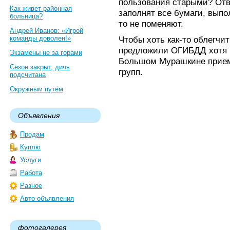
пользования старыми? Отв
Как живет районная
заполнят все бумаги, выпо
больница?
то не поменяют.
Андрей Иванов: «Игрой
команды доволен!»
Чтобы хоть как-то облегчит
предложили ОГИБДД хотя б
Экзамены не за горами
Большом Мурашкине прием
Сезон закрыт, дичь
групп.
подсчитана
Окружным путём
Объявления
Продам
Куплю
Услуги
Работа
Разное
Авто-объявления
фотогалерея