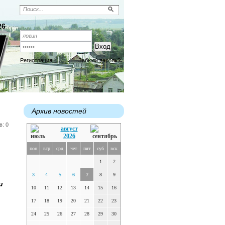
26
Регистрация
Забыли пароль?
Архив новостей
в: 0
август
2026
пон
втр
срд
чет
пят
суб
вск
1
2
3
4
5
6
7
8
9
и
10
11
12
13
14
15
16
17
18
19
20
21
22
23
24
25
26
27
28
29
30