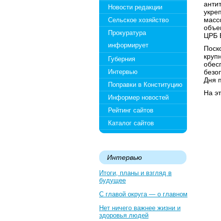
анти
Новости редакции
укре
масс
Сельское хозяйство
объе
Прокуратура
ЦРБ 
информирует
Поск
круп
Губерния
обес
Интервью
безо
Дня 
Поправки в Конституцию
На э
Информер новостей
Рейтинг сайтов
Каталог сайтов
Интервью
Итоги, планы и взгляд в
будущее
С главой округа — о главном
Нет ничего важнее жизни и
здоровья людей