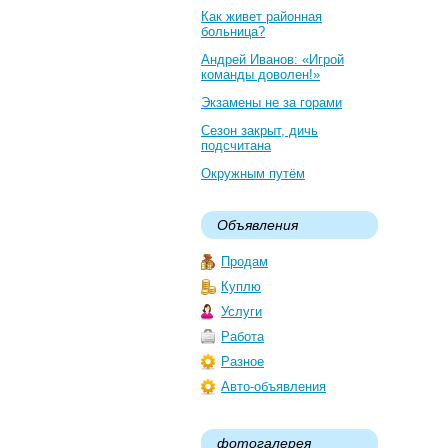
Как живет районная
больница?
Андрей Иванов: «Игрой
команды доволен!»
Экзамены не за горами
Сезон закрыт, дичь
подсчитана
Окружным путём
Объявления
Продам
Куплю
Услуги
Работа
Разное
Авто-объявления
фотогалерея