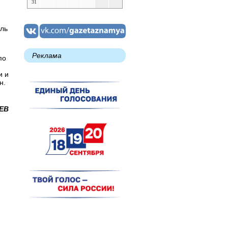
31
ель
Реклама
по
и и
н.
ЕВ