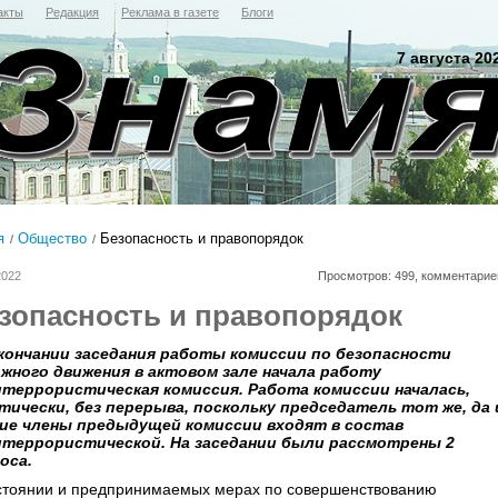
акты
Редакция
Реклама в газете
Блоги
7 августа 20
я
Общество
Безопасность и правопорядок
2022
Просмотров: 499, комментарие
зопасность и правопорядок
кончании заседания работы комиссии по безопасности
жного движения в актовом зале начала работу
террористическая комиссия. Работа комиссии началась,
тически, без перерыва, поскольку председатель тот же, да 
ие члены предыдущей комиссии входят в состав
террористической. На заседании были рассмотрены 2
оса.
стоянии и предпринимаемых мерах по совершенствованию