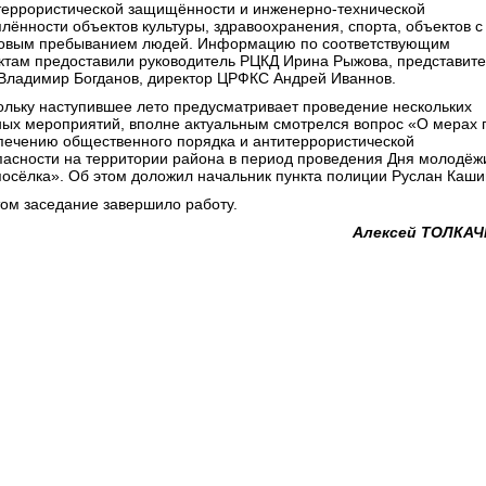
террористической защищённости и инженерно-технической
плённости объектов культуры, здравоохранения, спорта, объектов с
овым пребыванием людей. Информацию по соответствующим
ктам предоставили руководитель РЦКД Ирина Рыжова, представит
Владимир Богданов, директор ЦРФКС Андрей Иваннов.
ольку наступившее лето предусматривает проведение нескольких
ных мероприятий, вполне актуальным смотрелся вопрос «О мерах 
печению общественного порядка и антитеррористической
пасности на территории района в период проведения Дня молодёж
посёлка». Об этом доложил начальник пункта полиции Руслан Каши
том заседание завершило работу.
Алексей ТОЛКАЧ