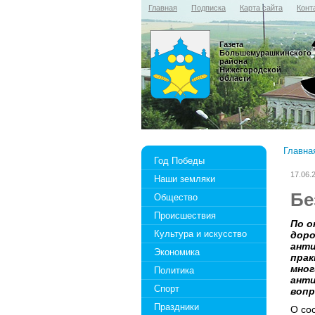
Главная
Подписка
Карта сайта
Конт
Газета
Большемурашкинского
района
Нижегородской
области
Главна
Год Победы
17.06.
Наши земляки
Бе
Общество
Происшествия
По о
Культура и искусство
доро
анти
Экономика
прак
мног
Политика
анти
Спорт
вопр
Праздники
О со