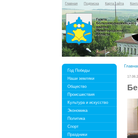
Главная
Подписка
Карта сайта
Конт
Газета
Большемурашкинского
района
Нижегородской
области
Главна
Год Победы
17.06.
Наши земляки
Бе
Общество
Происшествия
Культура и искусство
Экономика
Политика
Спорт
Праздники