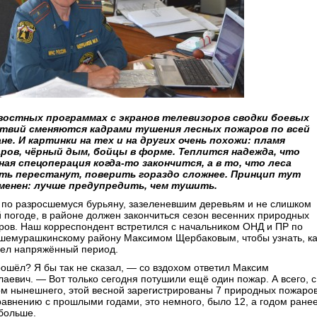
востных программах с экранов телевизоров сводки боевых
твий сменяются кадрами тушения лесных пожаров по всей
не. И картинки на тех и на других очень похожи: пламя
ров, чёрный дым, бойцы в форме. Теплится надежда, что
ная спецоперация когда-то закончится, а в то, что леса
ть перестанут, поверить гораздо сложнее. Принцип тут
менен: лучше предупредить, чем тушить.
 по разросшемуся бурьяну, зазеленевшим деревьям и не слишком
й погоде, в районе должен закончиться сезон весенних природных
ров. Наш корреспондент встретился с начальником ОНД и ПР по
шемурашкинскому району Максимом Щербаковым, чтобы узнать, ка
ел напряжённый период.
ошёл? Я бы так не сказал, — со вздохом ответил Максим
лаевич. — Вот только сегодня потушили ещё один пожар. А всего, с
ом нынешнего, этой весной зарегистрированы 7 природных пожаров
равнению с прошлыми годами, это немного, было 12, а годом ране
больше.