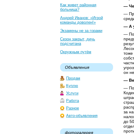
Как живет районная
— Че
больница?
— Пр
Андрей Иванов: «Игрой
сред
команды доволен!»
— А 
Экзамены не за горами
— По
пред
Сезон закрыт, дичь
подсчитана
резу
Лесо
Окружным путём
тоже 
собс
част
Объявления
угро
он не
Продам
— Ве
Куплю
— По
Коде
Услуги
штра
Работа
стра
расп
Разное
за н
Авто-объявления
нало
до 5
отде
прот
фотогалерея