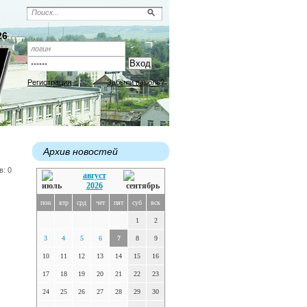
26
Регистрация
Забыли пароль?
Архив новостей
в: 0
август
2026
пон
втр
срд
чет
пят
суб
вск
1
2
3
4
5
6
7
8
9
10
11
12
13
14
15
16
17
18
19
20
21
22
23
24
25
26
27
28
29
30