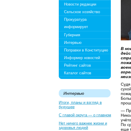
Новости редакции
Сельское хозяйство
Прокуратура
информирует
Губерния
Интервью
В но
Поправки в Конституцию
дейс
Информер новостей
стра
пожа
Рейтинг сайтов
воен
горе
Каталог сайтов
неиз
Судя
сухо
Интервью
пожа
Боль
Итоги, планы и взгляд в
прош
будущее
— Пр
С главой округа — о главном
Нико
учёт
Нет ничего важнее жизни и
По с
здоровья людей
еще 