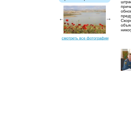
штра
прич
обно
пред
Скор
объя
никог
смотреть все фотографии