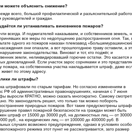
м можете объяснить снижение?
ежде всего, большой профилактической и разъяснительной работ
и руководителей и граждан.
удаётся ли устанавливать виновников пожаров?
чти всегда. И поджигателей наказываем, и собственников земель, 
принявших все меры по недопущению распространения огня. Так, 
льтате одного из пожаров наказан племзавод «Большемурашкински
насаждения они опахали, а вот прошлогоднюю траву оставили, а э
нарушение законодательства. Виноват и тот, кто поджёг, и
твенник земли, неликвидировавший горючие остатки. Это касается 
ных домовладений. Если участок зарос сорняками и это представля
зу пожара, на собственника участка накладывается штраф, даже ес
 живет по этому адресу.
лики ли штрафы?
ка штрафовали по старым тарифам. Но согласно изменениям в
кс РФ об административных правонарушениях, начиная с 7 июня
фы выросли КРАТНО, можно сказать многократно. Самому смотрет
шно. Но законодатель решил, что только так можно побороть
ространение природных пожаров. Вот такие предусмотрены штраф
арушение правил пожарной безопасности на граждан может быть
жен штраф от 15000 до 30000 руб, на должностных лиц — от 30000
0000 руб., на юридических лиц — от 100000 до 400000 руб. В
льных случаях возможно предупреждение, однако в условиях особо
ивопожарного режима этот пункт не рассматривается, зато размер