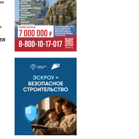
ае
и
ЕВ