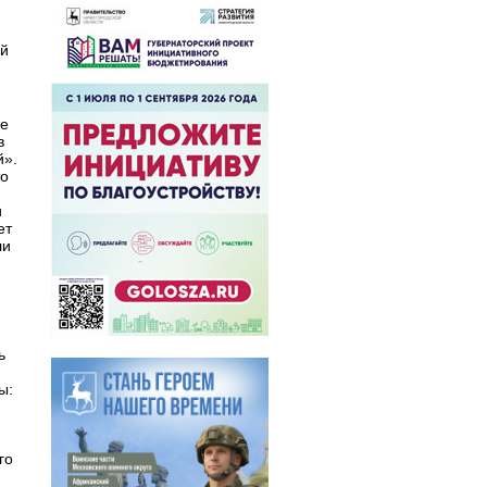
ой
не
в
й».
то
и
ет
ли
ь
ы:
го