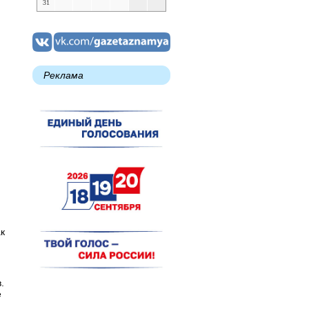
31
Реклама
к
.
е