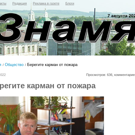
акты
Редакция
Реклама в газете
Блоги
7 августа 20
я
Общество
Берегите карман от пожара
2022
Просмотров: 636, комментарие
регите карман от пожара