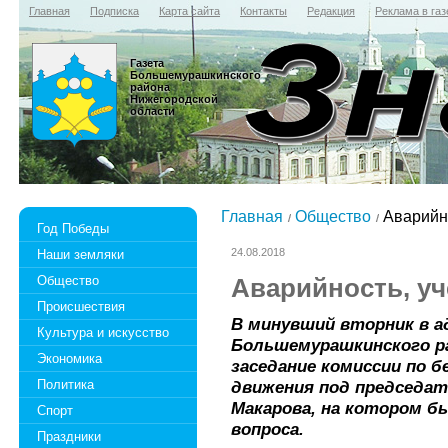
Главная
Подписка
Карта сайта
Контакты
Редакция
Реклама в газ
Газета
Большемурашкинского
района
Нижегородской
области
Главная
Общество
Аварийн
Год Победы
24.08.2018
Наши земляки
Общество
Аварийность, у
Происшествия
В минувший вторник в 
Культура и искусство
Большемурашкинского р
Экономика
заседание комиссии по 
Политика
движения под председат
Макарова, на котором 
Спорт
вопроса.
Праздники