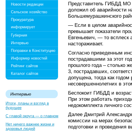
Представитель ГИБДД МО 
Новости редакции
доложил об аварийности н
Сельское хозяйство
Большемурашкинского райо
Прокуратура
— Если в целом аварийнос
информирует
превышает показатели про
Губерния
Евгеньевич, — то всплеск 
Интервью
настораживает.
Поправки в Конституцию
Согласно приведенным инс
Информер новостей
пострадавшими за этот год
прошлого года – столько же
Рейтинг сайтов
3, пострадавших, соответст
Каталог сайтов
допущена, тогда как годом 
несовершеннолетних в это
Беспокоит ГИБДД и возрас
Интервью
При этом работать приходи
Итоги, планы и взгляд в
недокомплекта личного сос
будущее
Далее Дмитрий Александро
С главой округа — о главном
комиссии на мерах безопас
Нет ничего важнее жизни и
подготовки и проведения в
здоровья людей