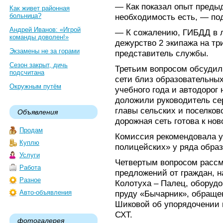
— Как показал опыт преды
Как живет районная
больница?
необходимость есть, — по
Андрей Иванов: «Игрой
— К сожалению, ГИБДД в 
команды доволен!»
дежурство 2 экипажа на т
Экзамены не за горами
представитель службы.
Сезон закрыт, дичь
Третьим вопросом обсудил
подсчитана
сети близ образовательны
Окружным путём
учебного года и автодорог
доложили руководитель се
главы сельских и поселков
Объявления
дорожная сеть готова к но
Продам
Комиссия рекомендовала у
Куплю
полицейских» у ряда обра
Услуги
Четвертым вопросом расс
Работа
предложений от граждан, н
Разное
Колотуха – Палец, оборудо
Авто-объявления
пруду «Бычарник», обращен
Шиковой об упорядочении 
СХТ.
фотогалерея