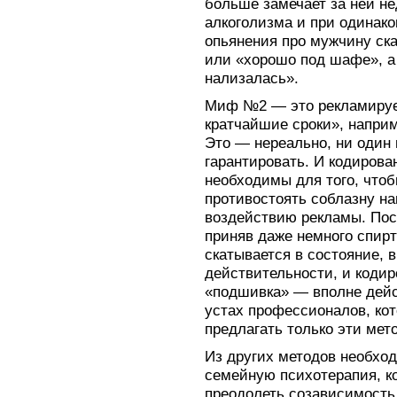
больше замечает за ней не
алкоголизма и при одинак
опьянения про мужчину ск
или «хорошо под шафе», а
нализалась».
Миф №2 — это рекламируем
кратчайшие сроки», наприм
Это — нереально, ни один 
гарантировать. И кодирова
необходимы для того, чтоб
противостоять соблазну на
воздействию рекламы. Поск
приняв даже немного спиртн
скатывается в состояние, 
действительности, и кодиро
«подшивка» — вполне дейст
устах профессионалов, кото
предлагать только эти мет
Из других методов необход
семейную психотерапия, ко
преодолеть созависимость