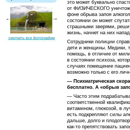
это может буквально спаст
от ФИЗИЧЕСКОГО уничтоже
фоне обрыва запоя алкогол
состоянии он может спута
страшными зверями, решит
жизнь, начнет на них напада
смотреть все фотографии
Сотрудники полиции справ
дети и женщины. Медики, т
помощь, в отличие от мили
в состоянии психоза, котор
случаях помещение пациен
возможно только с его личн
— Психиатрическая скор
бесплатно. А «обрыв зап
— Часто этим подрабатыва
соответственной квалифика
витамином, глюкозой, в л
есть подкрепляют силы алк
дальше, долго и плодотвор
как-то препятствовать зап