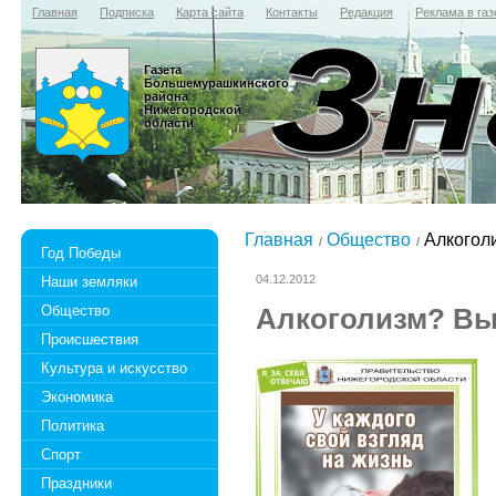
Главная
Подписка
Карта сайта
Контакты
Редакция
Реклама в газ
Газета
Большемурашкинского
района
Нижегородской
области
Главная
Общество
Алкоголи
Год Победы
04.12.2012
Наши земляки
Общество
Алкоголизм? Вы
Происшествия
Культура и искусство
Экономика
Политика
Спорт
Праздники