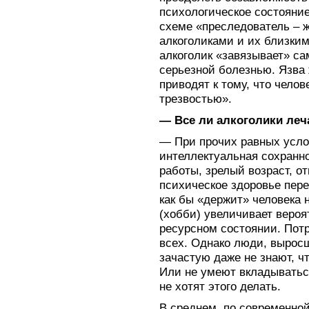
психологическое состояние
схеме «преследователь – 
алкоголиками и их близким
алкоголик «завязывает» са
серьезной болезнью. Язва 
приводят к тому, что челове
трезвостью».
— Все ли алкоголики леч
— При прочих равных усло
интеллектуальная сохранн
работы, зрелый возраст, о
психическое здоровье пер
как бы «держит» человека 
(хобби) увеличивает вероя
ресурсном состоянии. Потр
всех. Однако люди, вырос
зачастую даже не знают, ч
Или не умеют вкладыватьс
не хотят этого делать.
В среднем, по современно