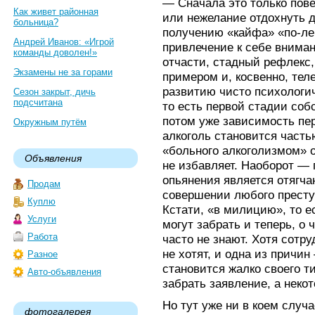
— Сначала это только пов
Как живет районная
или нежелание отдохнуть 
больница?
получению «кайфа» «по-лег
Андрей Иванов: «Игрой
привлечение к себе внима
команды доволен!»
отчасти, стадный рефлекс
Экзамены не за горами
примером и, косвенно, теле
развитию чисто психологи
Сезон закрыт, дичь
подсчитана
то есть первой стадии соб
потом уже зависимость пер
Окружным путём
алкоголь становится часть
«больного алкоголизмом» о
Объявления
не избавляет. Наоборот — 
опьянения является отягч
Продам
совершении любого престу
Куплю
Кстати, «в милицию», то е
Услуги
могут забрать и теперь, о 
Работа
часто не знают. Хотя сотр
не хотят, и одна из причин
Разное
становится жалко своего ти
Авто-объявления
забрать заявление, а некот
Но тут уже ни в коем случа
фотогалерея