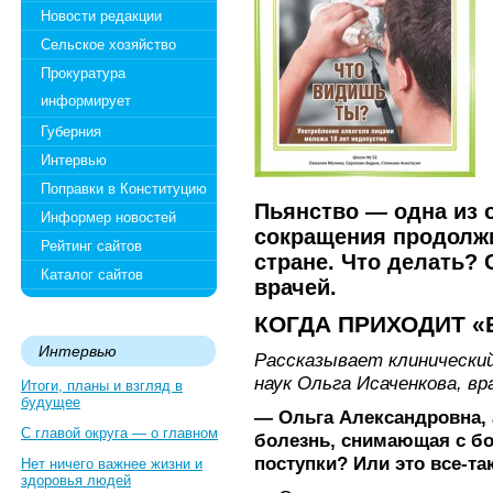
Новости редакции
Сельское хозяйство
Прокуратура
информирует
Губерния
Интервью
Поправки в Конституцию
Пьянство — одна из 
Информер новостей
сокращения продолж
Рейтинг сайтов
стране. Что делать?
Каталог сайтов
врачей.
КОГДА ПРИХОДИТ «
Интервью
Рассказывает клинический
наук Ольга Исаченкова, вр
Итоги, планы и взгляд в
будущее
— Ольга Александровна, 
С главой округа — о главном
болезнь, снимающая с бо
поступки? Или это все-та
Нет ничего важнее жизни и
здоровья людей