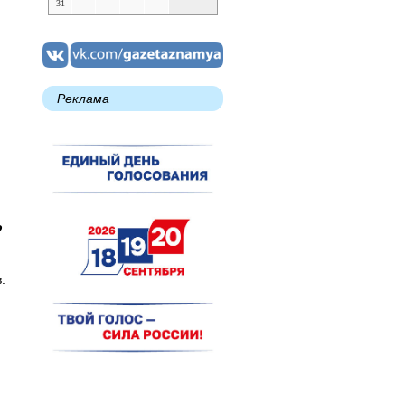
31
Реклама
о
.
ь