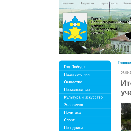
Главная
Подписка
Карта сайта
Конт
Газета
Большемурашкинского
района
Нижегородской
области
Главна
Год Победы
07.09.
Наши земляки
Ит
Общество
Происшествия
уч
Культура и искусство
Экономика
Политика
Спорт
Праздники