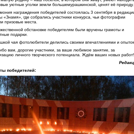
ивые уютные уголки земли большемурашкинской, ценят её природу.
мония награждения победителей состоялась 3 сентября в редакци
ты «Знамя», где собрались участники конкурса, чьи фотографии
ли призовые места.
ржественной обстановке победителям были вручены грамоты и
тные подарки.
ашкой чая фотолюбители делились своими впечатлениями и опыто
ибо вам, дорогие участники, за ваше любимое занятие, за
изацию личного творческого потенциала. Ждём ваших новых работ!
Редак
ты победителей: