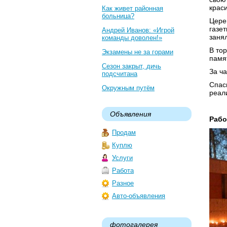
крас
Как живет районная
больница?
Цере
газе
Андрей Иванов: «Игрой
заня
команды доволен!»
В то
Экзамены не за горами
памя
Сезон закрыт, дичь
За ч
подсчитана
Спас
Окружным путём
реал
Объявления
Рабо
Продам
Куплю
Услуги
Работа
Разное
Авто-объявления
фотогалерея