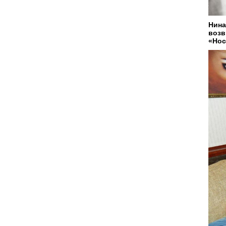
Нина
возв
«Нос