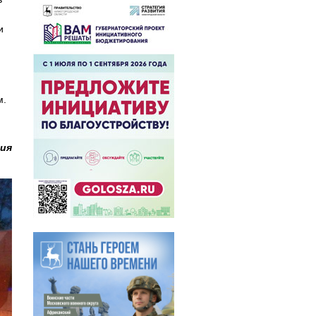
и
м.
ция