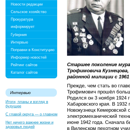
Новости редакции
Сельское хозяйство
Прокуратура
информирует
Губерния
Интервью
Поправки в Конституцию
Информер новостей
Старшее поколение мур
Рейтинг сайтов
Трофимовича Кузнецова,
Каталог сайтов
районной милиции с 1961 
Прежде, чем стать во гла
Трофимович прошёл большо
Интервью
Родился он 3 ноября 1924 г
Итоги, планы и взгляд в
Хабаровского края. В 1932 
будущее
Новокузнецк Кемеровской о
С главой округа — о главном
электромеханический техн
июне 1942 года. Сначала б
Нет ничего важнее жизни и
здоровья людей
в Виленском пехотном учил