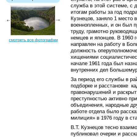
служба в этой системе, с 
итогам работы за год подра
Кузнецов, заняло 1 место
военнопленных, и он был 
труду, грамотно руководя
немцев и японцев. В 1960
смотреть все фотографии
направлен на работу в Б
должность оперуполномоче
хищениями социалистическ
начале 1961 года был назн
внутренних дел Большемур
За период его службы в ра
подборке и расстановке к
правонарушений и раскрыт
преступностью активно пр
объединения, народные др
работе отдела было расска
милиция» в 1976 году в ст
В.Т. Кузнецов тесно взаим
публиковал очерки и расск