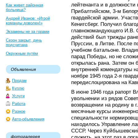
лейтенанта и в должности 
Как живет районная
больница?
Прибалтийском, 3-м Белору
гвардейской армии. Участв
Андрей Иванов: «Игрой
команды доволен!»
Кенигсберг. Получил благо
главнокомандующего И.В. 
Экзамены не за горами
действий был трижды ране
Сезон закрыт, дичь
Пруссии, в Литве. После п
подсчитана
учебном батальоне. Влад
Окружным путём
парад Победы, но не сложил
открылась рана. Затем он 
внутренней комендатуры на
Объявления
ноябре 1945 года 2-я гвар
Продам
передислоцирована на Кавк
Куплю
В июне 1946 года рапорт 
Услуги
увольнении из рядов Сове
Работа
возвращении на родину в г
месячные курсы инженерно
Разное
специальности нормировщи
Авто-объявления
находилось Управление л
СССР. Через Куйбышевский
фотогалерея
служить, на этот раз в орг