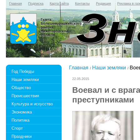
Главная
Подписка
Карта сайта
Контакты
Редакция
Реклама в газ
Газета
Большемурашкинского
района
Нижегородской
области
Главная
Наши земляки
Воев
Год Победы
22.05.2015
Наши земляки
Общество
Воевал и с врага
Происшествия
преступниками
Культура и искусство
Экономика
Политика
Спорт
Праздники