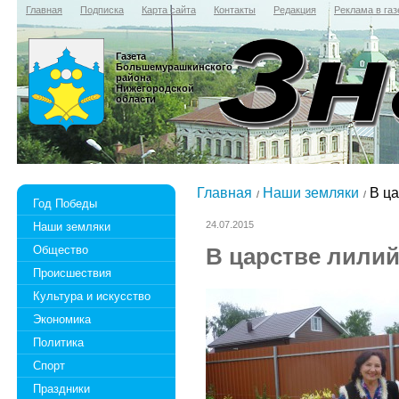
Главная
Подписка
Карта сайта
Контакты
Редакция
Реклама в газ
Газета
Большемурашкинского
района
Нижегородской
области
Главная
Наши земляки
В ца
Год Победы
24.07.2015
Наши земляки
Общество
В царстве лили
Происшествия
Культура и искусство
Экономика
Политика
Спорт
Праздники