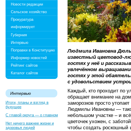
Новости редакции
Сельское хозяйство
Прокуратура
информирует
Губерния
Интервью
Поправки в Конституцию
Людмила Ивановна Дюль
известный цветовод-лю
Информер новостей
гостях у неё и рассказ
Рейтинг сайтов
увлечённом выращивании
Каталог сайтов
гостях у этой обаятель
c удовольствием устроил
Каждый, кто проходит по у
Интервью
обращает внимание на дом
заморозков просто утопает 
Итоги, планы и взгляд в
будущее
Людмилы Ивановны — тако
небольшом участке – и всё
С главой округа — о главном
цветочек ухожен, с заботой
Нет ничего важнее жизни и
чтобы создать роскошный ц
здоровья людей