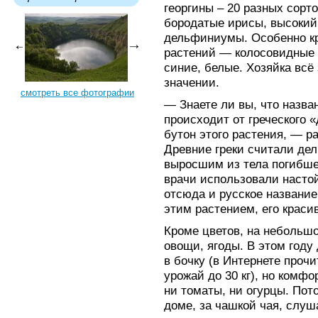
георгины – 20 разных сорто
бородатые ирисы, высокий
дельфиниумы. Особенно кр
растений — колосовидные 
синие, белые. Хозяйка всё 
значении.
смотреть все фотографии
— Знаете ли вы, что назв
происходит от греческого «
бутон этого растения, — 
Древние греки считали де
выросшим из тела погибше
врачи использовали настой
отсюда и русское названи
этим растением, его краси
Кроме цветов, на небольш
овощи, ягоды. В этом год
в бочку (в Интернете прочи
урожай до 30 кг), но комфо
ни томаты, ни огурцы. Пот
доме, за чашкой чая, слуш