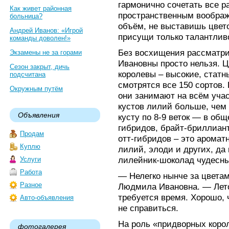
гармонично сочетать все р
Как живет районная
пространственным воображ
больница?
объём, не выставишь цвето
Андрей Иванов: «Игрой
присущи только талантлив
команды доволен!»
Без восхищения рассматри
Экзамены не за горами
Ивановны просто нельзя. 
Сезон закрыт, дичь
королевы – высокие, статн
подсчитана
смотрятся все 150 сортов.
Окружным путём
они занимают на всём учас
кустов лилий больше, чем 
Объявления
кусту по 8-9 веток — в об
гибридов, брайт-бриллиан
Продам
отт-гибридов – это аромат
Куплю
лилий, элоди и других, да 
лилейник-шоколад чудесный
Услуги
Работа
— Нелегко нынче за цвета
Разное
Людмила Ивановна. — Лето
требуется время. Хорошо, 
Авто-объявления
не справиться.
На роль «придворных коро
фотогалерея