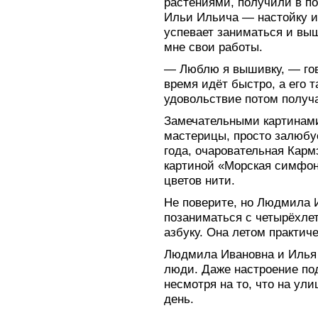
растениями, получили в по
Ильи Ильича — настойку и
успевает заниматься и вы
мне свои работы.
— Люблю я вышивку, — го
время идёт быстро, а его та
удовольствие потом получ
Замечательными картинам
мастерицы, просто залюбу
года, очаровательная Карм
картиной «Морская симфони
цветов нити.
Не поверите, но Людмила 
позаниматься с четырёхлет
азбуку. Она летом практич
Людмила Ивановна и Илья 
люди. Даже настроение по
несмотря на то, что на у
день.