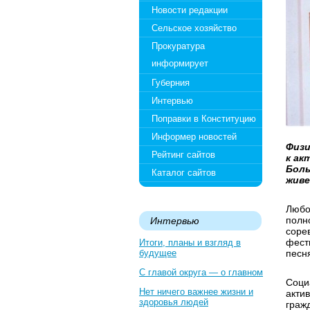
Новости редакции
Сельское хозяйство
Прокуратура
информирует
Губерния
Интервью
Поправки в Конституцию
Информер новостей
Физи
Рейтинг сайтов
к ак
Бол
Каталог сайтов
живе
Любо
полн
Интервью
соре
фест
Итоги, планы и взгляд в
будущее
песня
С главой округа — о главном
Соци
Нет ничего важнее жизни и
акти
здоровья людей
граж