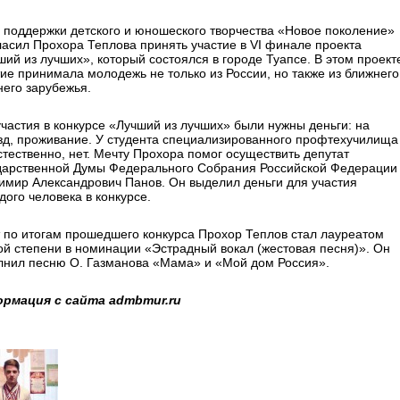
 поддержки детского и юношеского творчества «Новое поколение»
ласил Прохора Теплова принять участие в VI финале проекта
ший из лучших», который состоялся в городе Туапсе. В этом проект
тие принимала молодежь не только из России, но также из ближнего
него зарубежья.
участия в конкурсе «Лучший из лучших» были нужны деньги: на
зд, проживание. У студента специализированного профтехучилища
стественно, нет. Мечту Прохора помог осуществить депутат
дарственной Думы Федерального Собрания Российской Федерации
имир Александрович Панов. Он выделил деньги для участия
дого человека в конкурсе.
т по итогам прошедшего конкурса Прохор Теплов стал лауреатом
ой степени в номинации «Эстрадный вокал (жестовая песня)». Он
лнил песню О. Газманова «Мама» и «Мой дом Россия».
рмация с сайта admbmur.ru