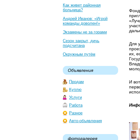
Как живет районная
больница?
Фонд
приг
Андрей Иванов: «Игрой
«Луч
команды доволен!»
учас
даль
Экзамены не за горами
Сезон закрыт, дичь
Для 
подсчитана
прое
их, е
Окружным путём
Госу
Влад
моло
Объявления
Продам
И во
перв
Куплю
испо
Услуги
Инфо
Работа
Разное
Авто-объявления
фотогалерея