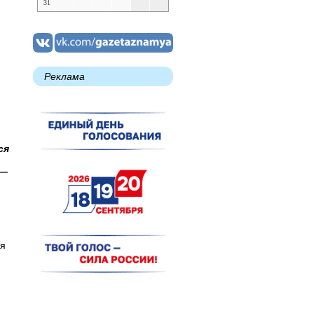
31
Реклама
ся
 —
ая