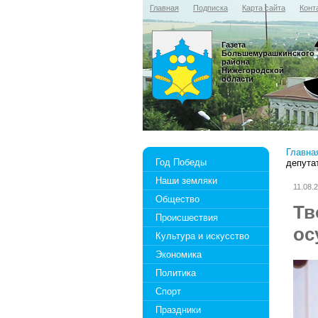
Главная
Подписка
Карта сайта
Конт
Газета
Большемурашкинского
района
Нижегородской
области
Главна
Год Победы
депута
Наши земляки
11.08.
Общество
Тв
Происшествия
ос
Культура и искусство
Экономика
Политика
Спорт
Праздники