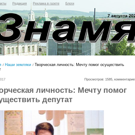
акты
Редакция
Реклама в газете
Блоги
7 августа 20
я
Наши земляки
Творческая личность: Мечту помог осуществить
т
2017
Просмотров: 1585, комментарие
орческая личность: Мечту помог
уществить депутат