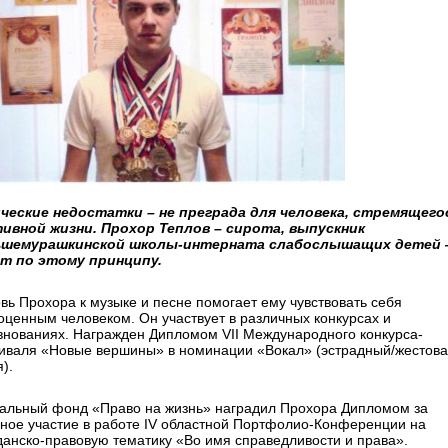
ческие недостатки – не преграда для человека, стремящего
тивной жизни. Прохор Теплов – сирота, выпускник
ьшемурашкинской школы-интерната слабослышащих детей
т по этому принципу.
вь Прохора к музыке и песне помогает ему чувствовать себя
оценным человеком. Он участвует в различных конкурсах и
внованиях. Награжден Дипломом VII Международного конкурса-
иваля «Новые вершины» в номинации «Вокал» (эстрадный/жестов
).
альный фонд «Право на жизнь» наградил Прохора Дипломом за
вное участие в работе IV областной Портфолио-Конференции на
данско-правовую тематику «Во имя справедливости и права».