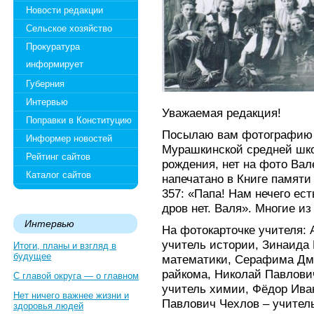
Новости редакции
Сельское хозяйство
Прокуратура
информирует
Губерния
Интервью
Уважаемая редакция!
Поправки в Конституцию
Посылаю вам фотографию «
Информер новостей
Мурашкинской средней школ
Рейтинг сайтов
рождения, нет на фото Вал
Каталог сайтов
напечатано в Книге памяти
357: «Папа! Нам нечего ест
дров нет. Валя». Многие из
Интервью
На фотокарточке учителя: 
учитель истории, Зинаида 
Итоги, планы и взгляд в
будущее
математики, Серафима Дми
райкома, Николай Павлови
С главой округа — о главном
учитель химии, Фёдор Ива
Нет ничего важнее жизни и
Павлович Чехлов – учител
здоровья людей