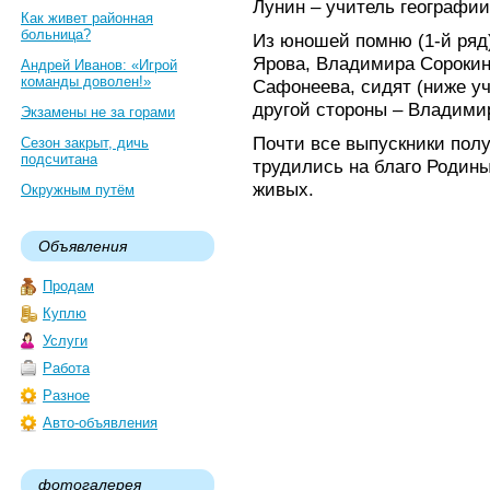
Лунин – учитель географии
Как живет районная
больница?
Из юношей помню (1-й ряд
Ярова, Владимира Сороки
Андрей Иванов: «Игрой
команды доволен!»
Сафонеева, сидят (ниже у
другой стороны – Владими
Экзамены не за горами
Почти все выпускники пол
Сезон закрыт, дичь
подсчитана
трудились на благо Родины
живых.
Окружным путём
Объявления
Продам
Куплю
Услуги
Работа
Разное
Авто-объявления
фотогалерея