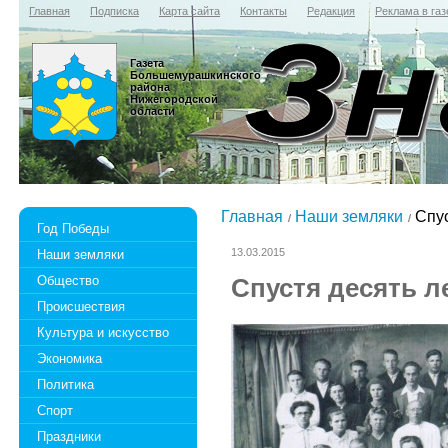
Главная
Подписка
Карта сайта
Контакты
Редакция
Реклама в газ
Газета
Большемурашкинского
района
Нижегородской
области
Главная
Наши земляки
Спус
Год Победы
13.03.2015
Наши земляки
Общество
Спустя десять л
Происшествия
Культура и искусство
Экономика
Политика
Спорт
Праздники