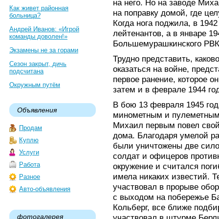
на него. Но на заводе Миха
Как живет районная
на поправку домой, где це
больница?
Когда нога поджила, в 1942
Андрей Иванов: «Игрой
лейтенантов, а в январе 19
команды доволен!»
Большемурашкинского РВК
Экзамены не за горами
Трудно представить, каков
Сезон закрыт, дичь
оказаться на войне, предс
подсчитана
первое ранение, которое он
Окружным путём
затем и в феврале 1944 го
В бою 13 февраля 1945 год
Объявления
минометным и пулеметным 
Михаил первым повел свой
Продам
дома. Благодаря умелой ра
Куплю
были уничтожены две сило
Услуги
солдат и офицеров противн
Работа
окружение и считался пог
имела никаких известий. 
Разное
участвовал в прорыве обор
Авто-объявления
с выходом на побережье Ба
Кольберг, все ближе подби
фотогалерея
участвовал в штурме Берл