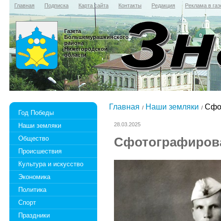
Главная
Подписка
Карта сайта
Контакты
Редакция
Реклама в газ
Газета
Большемурашкинского
района
Нижегородской
области
Главная
Наши земляки
Сфот
Год Победы
28.03.2025
Наши земляки
Общество
Сфотографирова
Происшествия
Культура и искусство
Экономика
Политика
Спорт
Праздники