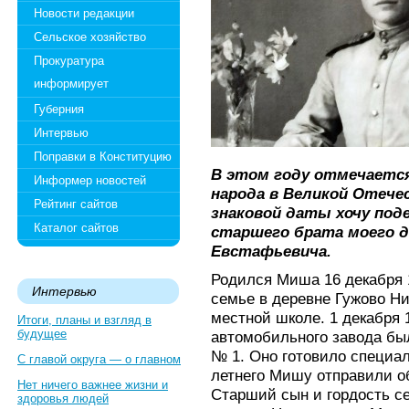
Новости редакции
Сельское хозяйство
Прокуратура
информирует
Губерния
Интервью
Поправки в Конституцию
В этом году отмечается
Информер новостей
народа в Великой Отече
Рейтинг сайтов
знаковой даты хочу под
Каталог сайтов
старшего брата моего 
Евстафьевича.
Родился Миша 16 декабря 1
Интервью
семье в деревне Гужово Н
местной школе. 1 декабря 1
Итоги, планы и взгляд в
будущее
автомобильного завода бы
№ 1. Оно готовило специа
С главой округа — о главном
летнего Мишу отправили об
Нет ничего важнее жизни и
Старший сын и гордость с
здоровья людей