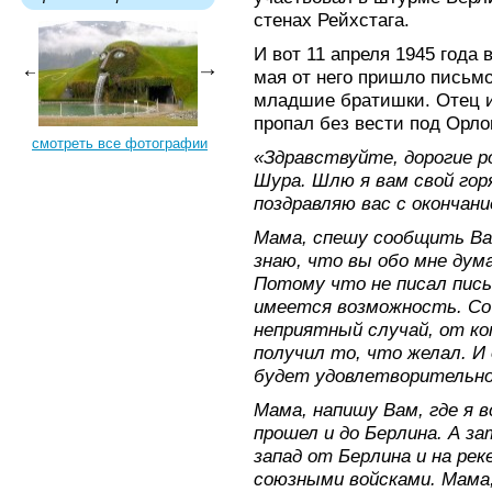
стенах Рейхстага.
И вот 11 апреля 1945 года 
мая от него пришло письмо
младшие братишки. Отец 
пропал без вести под Орло
смотреть все фотографии
«Здравствуйте, дорогие р
Шура. Шлю я вам свой гор
поздравляю вас с окончани
Мама, спешу сообщить Вам
знаю, что вы обо мне дум
Потому что не писал пись
имеется возможность. Со
неприятный случай, от ко
получил то, что желал. И 
будет удовлетворительно.
Мама, напишу Вам, где я 
прошел и до Берлина. А за
запад от Берлина и на ре
союзными войсками. Мама,