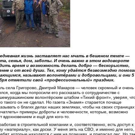
едневная жизнь заставляет нас мчать в бешеном темпе —
та, семья, дом, заботы. И очень важно в этом водовороте
дить время и возможность делать добро — бескорыстно,
енне и от всей души. Тех, кому удаётся безвозмездно помог
ающимся, называют волонтёрами и добровольцами, и они 5
бря отметили свой «профессиональный» праздник.
ль села Григорово, Дмитрий Макаров — человек скромный и очень
лся, когда мы попросили его рассказать о сотрудничестве с
шемурашкинским волонтёрским штабом «Тихий фронт», уверяя, чт
го такого он не сделал. Но газета «Знамя» старается почаще
казывать о благих делах наших земляках, чтобы на своих страницах
ечатлеть» примеры доброты и человечности, которые, возможно
ут вдохновением и ещё для кого-то.
работаю в строительной компании и, соответственно, есть доступ к
у «материалу», как доски. У меня зять на СВО, и именно для него,
ебят, которые находятся с ним на позициях, и припасал лес. Но та