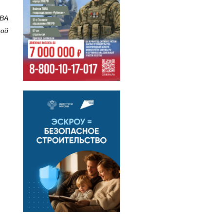
ВА
ной