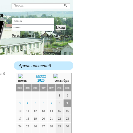
26
Регистрация
Забыли пароль?
Архив новостей
в: 0
август
2026
пон
втр
срд
чет
пят
суб
вск
1
2
3
4
5
6
7
8
9
10
11
12
13
14
15
16
17
18
19
20
21
22
23
24
25
26
27
28
29
30