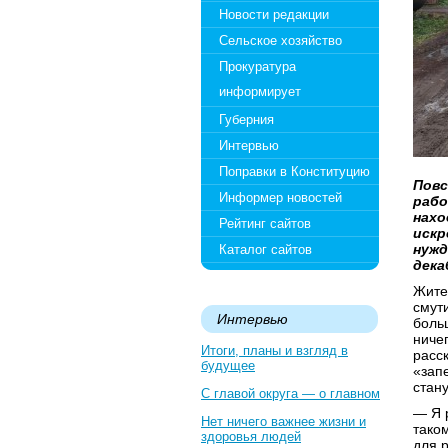
Новости редакции
Сельское хозяйство
Прокуратура
информирует
Губерния
Интервью
Поправки в Конституцию
Повс
Информер новостей
рабо
нахо
Рейтинг сайтов
искр
нужд
Каталог сайтов
дека
Жите
смути
Интервью
боль
ниче
Итоги, планы и взгляд в
расс
будущее
«зап
стан
С главой округа — о главном
— Я 
Нет ничего важнее жизни и
таком
здоровья людей
для р