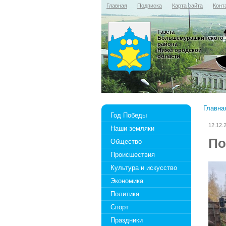
Главная
Подписка
Карта сайта
Конт
Газета
Большемурашкинского
района
Нижегородской
области
Главна
Год Победы
12.12.
Наши земляки
По
Общество
Происшествия
Культура и искусство
Экономика
Политика
Спорт
Праздники