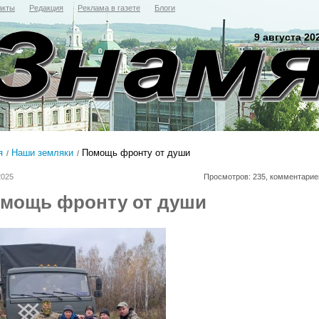
акты
Редакция
Реклама в газете
Блоги
9 августа 20
я
Наши земляки
Помощь фронту от души
2025
Просмотров: 235, комментарие
мощь фронту от души