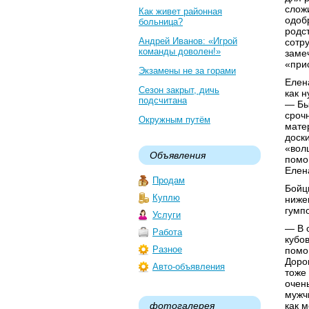
сложи
Как живет районная
одоб
больница?
родс
Андрей Иванов: «Игрой
сотр
команды доволен!»
заме
«при
Экзамены не за горами
Елен
Сезон закрыт, дичь
как 
подсчитана
— Бы
срочн
Окружным путём
мате
доск
«вол
Объявления
помо
Елен
Продам
Бойц
Куплю
ниже
гумп
Услуги
— В 
Работа
кубов
Разное
помо
Доро
Авто-объявления
тоже
очен
мужч
фотогалерея
как 