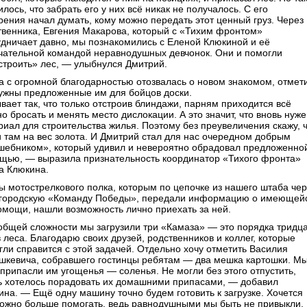
лось, что забрать его у них всё никак не получалось. С его
рения начал думать, кому можно передать этот ценный груз. Через
твенника, Евгения Макарова, который с «Тихим фронтом»
удничает давно, мы познакомились с Еленой Клюкиной и её
чательной командой неравнодушных девчонок. Они и помогли
строить» лес, — улыбнулся Дмитрий.
а с огромной благодарностью отозвалась о новом знакомом, отмети
нужны предложенные им для бойцов доски.
вает так, что только отстроив блиндажи, парням приходится всё
о бросать и менять место дислокации. А это значит, что вновь нуж
риал для строительства жилья. Поэтому без преувеличения скажу, 
и там на вес золота. И Дмитрий стал для нас очередном добрым
шебником», который удивил и невероятно обрадовал предложенно
щью, — выразила признательность координатор «Тихого фронта»
а Клюкина.
ы мотострелкового полка, которым по цепочке из нашего штаба чер
городскую «Команду Победы», передали информацию о имеющей
омощи, нашли возможность лично приехать за ней.
общей сложности мы загрузили три «Камаза» — это порядка тридц
 леса. Благодарю своих друзей, родственников и коллег, которые
гли справится с этой задачей. Отдельно хочу отметить Василия
шкевича, собравшего гостинцы ребятам — два мешка картошки. М
 припасли им угощенья — соленья. Не могли без этого отпустить,
ь хотелось порадовать их домашними припасами, — добавил
ина. — Ещё одну машину точно будем готовить к загрузке. Хочется
можно больше помогать, ведь равнодушными мы быть не привыкли.