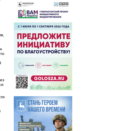
в,
ен
что
й
ез
ся
ати
ы